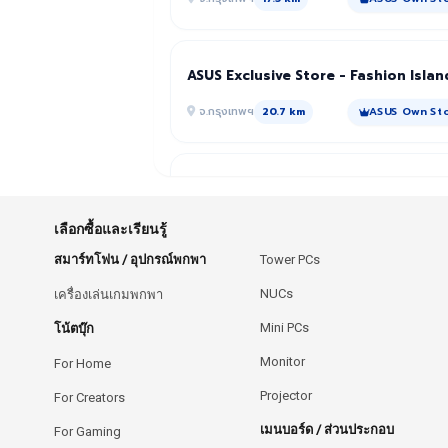
ASUS Exclusive Store - Fashion Islan
จ.กรุงเทพฯ
ASUS Own St
20.7 km
ASUS Exclusive Store - Central
Chonburi
เลือกซื้อและเรียนรู้
จ.ชลบุรี
ASUS Own St
68.7 km
สมาร์ทโฟน / อุปกรณ์พกพา
Tower PCs
NUCs
เครื่องเล่นเกมพกพา
ASUS Store by Vtec - Robinson
Mini PCs
โน้ตบุ๊ก
Kanchanaburi
Monitor
For Home
จ.กาญจนบุรี
ASUS Own St
106.6 km
Projector
For Creators
เมนบอร์ด / ส่วนประกอบ
For Gaming