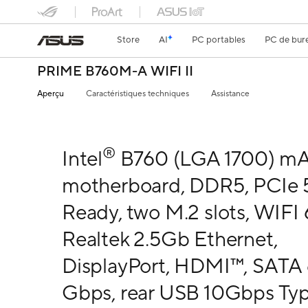
Store
AI
PC portables
PC de bur
PRIME B760M-A WIFI II
Aperçu
Caractéristiques techniques
Assistance
®
Intel
B760 (LGA 1700) m
motherboard, DDR5, PCIe 
Ready, two M.2 slots, WIFI 
Realtek 2.5Gb Ethernet,
DisplayPort, HDMI™, SATA
Gbps, rear USB 10Gbps Ty