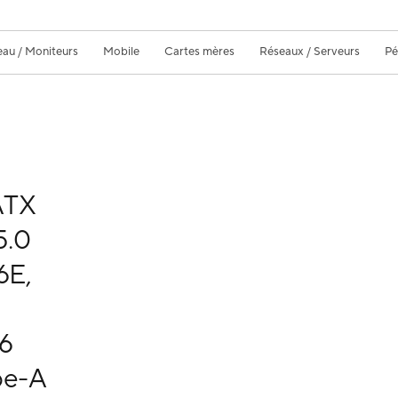
eau / Moniteurs
Mobile
Cartes mères
Réseaux / Serveurs
Pé
ATX
5.0
6E,
 6
pe-A