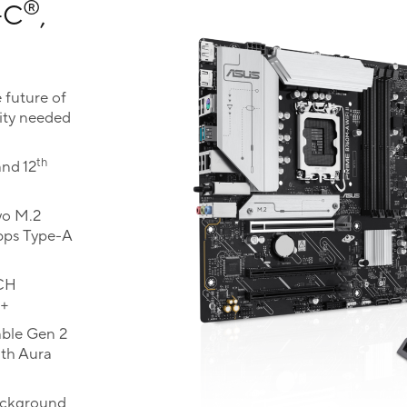
®
-C
,
 future of
ity needed
th
and 12
wo M.2
Gbps Type-A
CH
2+
ble Gen 2
ith Aura
ackground