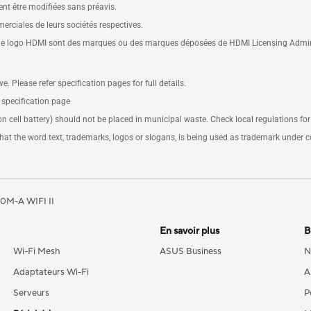
ent être modifiées sans préavis.
ciales de leurs sociétés respectives.
 le logo HDMI sont des marques ou des marques déposées de HDMI Licensing Administ
e. Please refer specification pages for full details.
e specification page
on cell battery) should not be placed in municipal waste. Check local regulations for
at the word text, trademarks, logos or slogans, is being used as trademark under
0M-A WIFI II
En savoir plus
B
Wi-Fi Mesh
ASUS Business
N
Adaptateurs Wi-Fi
A
Serveurs
P