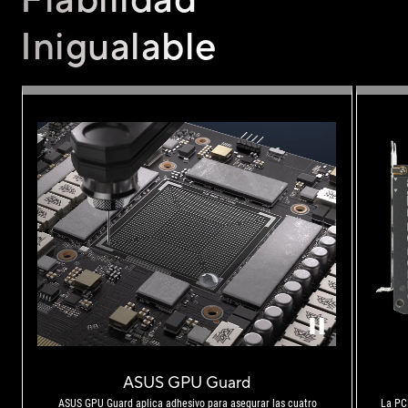
Inigualable
Vista de cerca de GPU Guard y el soporte, diseñados para asegurar las cuatro esqu
ASUS GPU Guard
ASUS GPU Guard aplica adhesivo para asegurar las cuatro
La PC