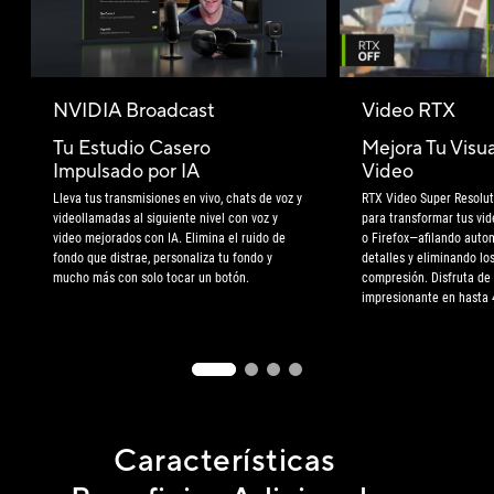
NVIDIA Broadcast
Video RTX
Tu Estudio Casero
Mejora Tu Visua
Impulsado por IA
Video
Lleva tus transmisiones en vivo, chats de voz y
RTX Video Super Resolut
videollamadas al siguiente nivel con voz y
para transformar tus vi
video mejorados con IA. Elimina el ruido de
o Firefox—afilando auto
fondo que distrae, personaliza tu fondo y
detalles y eliminando lo
mucho más con solo tocar un botón.
compresión. Disfruta de
impresionante en hasta 
Características