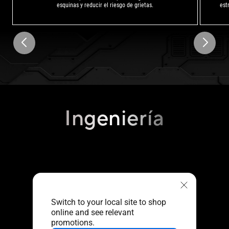
esquinas y reducir el riesgo de grietas.
est
Ingeniería
Switch to your local site to shop
online and see relevant
promotions.