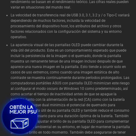
rendimiento se basan en el rendimiento teórico. Las cifras reales pueden
variar en situaciones del mundo real.
La velocidad de transferencia real de USB 3.0, 3.1, 3.2 y / o Tipo-C variará
dependiendo de muchos factores, incluida la velocidad de
procesamiento del dispositivo host, los atributos del archivo y otros
factores relacionados con la configuración del sistema y su entorno
operativo.
La apariencia visual de las pantallas OLED puede cambiar durante la
vida útil del producto. Este es un comportamiento esperado que puede
incluir la persistencia de la imagen o el quemado, donde la pantalla
muestra un remanente tenue de una imagen incluso después de que
aparece una nueva imagen en la pantalla. Esto tiende a ocurrir solo en
casos de uso extremos, como cuando una imagen estática de alto
contraste se muestra continuamente durante períodos prolongados. Las
computadoras portátiles ASUS con pantalla OLED minimizan este riesgo
al configurar el modo oscuro de Windows 10 como predeterminado, así
como acortar el tiempo de inactividad antes de que se apague la
pantalla, tanto con la alimentación de la red (CA) como con la batería
(CC). Este enfoque dual minimiza el potencial de quemado para
OBTÉN LA
maximizar la vida útil de su pantalla OLED y también reduce el consumo
MEJOR PSU
de energía innecesario para una duración óptima de la batería. También
recomendamos ajustar el brillo de su pantalla OLED para complementar
la iluminación ambiental en su entorno, en lugar de mantener la pantalla
al máximo brillo en todo momento. También debe asegurarse de tener