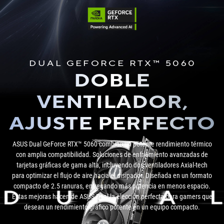
DUAL GEFORCE RTX™ 5060
DOBLE
VENTILADOR,
AJUSTE PERFECTO
ASUS Dual GeForce RTX™ 5060 combina un potente rendimiento térmico
con amplia compatibilidad. Soluciones de enfriamiento avanzadas de
tarjetas gráficas de gama alta, incluyendo dos ventiladores Axial-tech
para optimizar el flujo de aire hacia el disipador. Diseñada en un formato
compacto de 2.5 ranuras, entregando más potencia en menos espacio.
Estas mejoras hacen de ASUS Dual la elección perfecta para gamers que
desean un rendimiento gráfico potente en un equipo compacto.