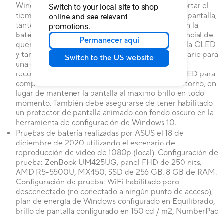
Windows 10 como predeterminado, así como acortar el
Switch to your local site to shop
tiempo de inactividad antes de que se apague la pantalla,
online and see relevant
tanto con la alimentación de la red (CA) como con la
promotions.
batería (CC). Este enfoque dual minimiza el potencial de
Permanecer aquí
quemado para maximizar la vida útil de su pantalla OLED
y también reduce el consumo de energía innecesario para
Switch to the US website
una duración óptima de la batería. También
recomendamos ajustar el brillo de su pantalla OLED para
complementar la iluminación ambiental en su entorno, en
lugar de mantener la pantalla al máximo brillo en todo
momento. También debe asegurarse de tener habilitado
un protector de pantalla animado con fondo oscuro en la
herramienta de configuración de Windows 10.
Pruebas de batería realizadas por ASUS el 18 de
diciembre de 2020 utilizando el escenario de
reproducción de video de 1080p (local). Configuración de
prueba: ZenBook UM425UG, panel FHD de 250 nits,
AMD R5-5500U, MX450, SSD de 256 GB, 8 GB de RAM.
Configuración de prueba: WiFi habilitado pero
desconectado (no conectado a ningún punto de acceso),
plan de energía de Windows configurado en Equilibrado,
brillo de pantalla configurado en 150 cd / m2, NumberPa