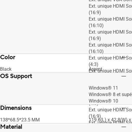
Ext. unique HDMI So
(16:9)
Ext. unique HDMI So
(16:10)
Ext. unique HDMI So
(16:9)
Ext. unique HDMI So
(16:10)
Color
Ext. unique HDMI So
(4:3)
Black
Argent
Ext. unique HDMI Sor
OS Support
(16:9)
Ext. unique HDMI Sor
Windows® 11
(16:10)
Windows® 8 et supér
Ext. unique HDMI So
Windows® 10
(4:3)
Dimensions
Ext. unique HDMI Sor
(16:9)
138*68.5*23.5 MM
119.6(L) x 42.8(W) 
Ext. unique HDMI Sor
Material
(4:3)