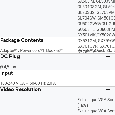
GA503IM, GL503VMF
GL504GSGM, GL504
GL703GS, GL703VM
GL704GW, GM501GS
GU502GWGVGU, GU5
GU603HE, GU603HM,
GX501VIK,GX502GW
Package Contents
GX531GM, GX701GW
GX701GVR, GX701GX
Adapter*1, Power cord*1, Booklet*1
Dongle*1,Quick Star
GZ700GX
DC Plug
Ø 4,5 mm
Input
100-240 V CA ~ 50-60 Hz 2,0 A
Video Resolution
Ext. unique VGA Sort
(16:9)
Ext. unique VGA Sort