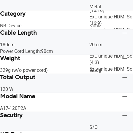
Ext. unique HDMI Sor
Métal
(16:10)
Category
Ext. unique HDMI Sor
(16:9)
NB Device
Dock
Ext. unique HDMI Sor
Cable Length
(16:9)
Ext. unique HDMI Sor
180cm
20 cm
(4:3)
Power Cord Length:90cm
Ext. unique HDMI Sor
Weight
(4:3)
Ext. unique HDMI Sor
329g (w/o power cord)
82.6g
Total Output
120 W
Model Name
A17-120P2A
Secutiry
S/O