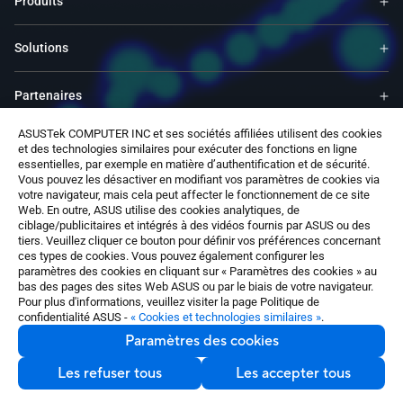
Produits
Solutions
Partenaires
ASUSTek COMPUTER INC et ses sociétés affiliées utilisent des cookies
Service & Programs
et des technologies similaires pour exécuter des fonctions en ligne
essentielles, par exemple en matière d’authentification et de sécurité.
Vous pouvez les désactiver en modifiant vos paramètres de cookies via
Support
votre navigateur, mais cela peut affecter le fonctionnement de ce site
Web. En outre, ASUS utilise des cookies analytiques, de
ciblage/publicitaires et intégrés à des vidéos fournis par ASUS ou des
About Us
tiers. Veuillez cliquer ce bouton pour définir vos préférences concernant
ces types de cookies. Vous pouvez également configurer les
paramètres des cookies en cliquant sur « Paramètres des cookies » au
Software
bas des pages des sites Web ASUS ou par le biais de votre navigateur.
Pour plus d'informations, veuillez visiter la page Politique de
confidentialité ASUS -
« Cookies et technologies similaires »
.
Paramètres des cookies
Les refuser tous
Les accepter tous
Nous contacter
Belgium / Français