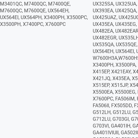
M3401QC, M7400QC, M7400QE,
UX325SA, UX325UA,
M7600QC, M7600QE, UX564EH,
UX393EA, UX425QA,
UX564EI, UX564PH, X3400PH, X3500PC,
UX425UAZ, UX425UG
X3500PH, X7400PC, X7600PC
UX435EA, UX435EG,
UX482EA, UX482EAR
UX482EGR, UX535LH
UX535QA, UX535QE,
UX564EH, UX564EI, 
W7600H3A,W7600H5
X3400PH, X3500PA,
X415EP, X421EAY, X
X421JQ, X435EA, X5
X515EP, X515JP, X5
X5500EA, X5500EG,
X7600PC, FA506IM, F
FA506II, FX505DD, 
G512LH, G512LU, G5
G712LU, G703GI, G7
G703VI, GA401IH, G
GA401IVIUII, GA502IU