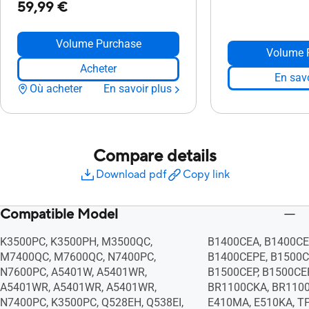
59,99 €
Volume Purchase
Volume 
Acheter
En savo
Où acheter
En savoir plus
Compare details
Download pdf
Copy link
Compatible Model
K3500PC, K3500PH, M3500QC,
B1400CEA, B1400CE
M7400QC, M7600QC, N7400PC,
B1400CEPE, B1500C
N7600PC, A5401W, A5401WR,
B1500CEP, B1500CE
A5401WR, A5401WR, A5401WR,
BR1100CKA, BR1100
N7400PC, K3500PC, Q528EH, Q538EI,
E410MA, E510KA, T