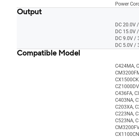
Power Cor
Output
DC 20.0V /
DC 15.0V /
DC 9.0V / 
DC 5.0V / 
Compatible Model
C424MA, 
CM3200FM
CX1500CK
CZ1000DVA
C436FA, C
C403NA, C
C203XA, C
C223NA, C
C523NA, C
CM3200FV
CX1100CN