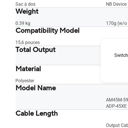
Sac à dos
NB Device
Weight
0.39 kg
170g (w/o 
Compatibility Model
15,6 pouces
Total Output
Switch
45 W
Material
Polyester
Model Name
AM45M-5
ADP-45XE
Cable Length
Output Ca