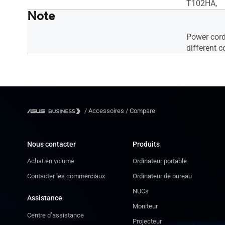
T102HA,
Note
Power cord
different c
/
Accessoires
/
Compare
Nous contacter
Produits
Achat en volume
Ordinateur portable
Contacter les commerciaux
Ordinateur de bureau
NUCs
Assistance
Moniteur
Centre d’assistance
Projecteur