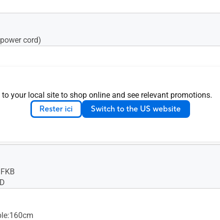
power cord)
 to your local site to shop online and see relevant promotions.
Rester ici
Switch to the US website
9FKB
 D
ble:160cm