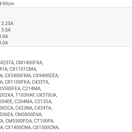
d:90cm
 2.25A
 3.0A
3.0A
3.0A
C425TA, CM1400FXA,
1A, CX1101CMA,
A, CX3400FMA, CX9400CEA,
, CR1100FKA, C433TA,
X5500FEA, C214MA,
202XA, T103HAF, UX370UA,
204EE, C204MA, C213SA,
302CA, C423NA, C434TA,
536EA, CM3000DVA,
A, CM5500FDA, CT100PA,
A, CX1400CNA, CX1500CNA,