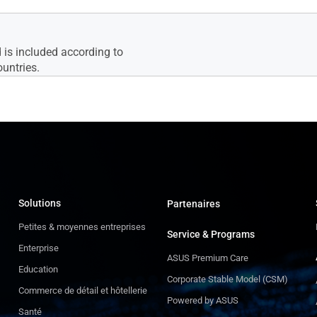
 is included according to
ountries.
Solutions
Partenaires
Petites & moyennes entreprises
Service & Programs
Enterprise
ASUS Premium Care
Education
Corporate Stable Model (CSM)
Commerce de détail et hôtellerie
Powered by ASUS
Santé