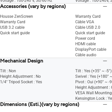
Voltage : 100-240 V, 50/60 Hz
Voltage : 100-240V,
Accessories (vary by regions)
Housse ZenScreen
Warranty Card
Warranty Card
Câble VGA
USB 3.2 cable
Câble USB 2.0
Quick start guide
Quick start guide
Power cord
HDMI cable
DisplayPort cable
Câble audio
Mechanical Design
Tilt : Non
Tilt : Yes (+35° ~ -5°)
Height Adjustment : No
Swivel : Yes (+180° ~
1/4" Tripod Socket : Yes
Pivot : Oui (+90° ~ -9
Height Adjustment : 
VESA Wall Mountin
Kensington Lock : Y
Dimensions (Esti.)(vary by regions)