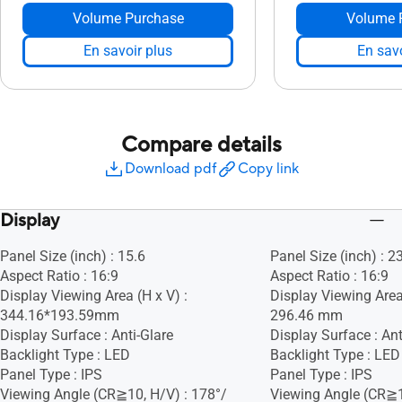
Volume Purchase
Volume 
En savoir plus
En savo
Compare details
Download pdf
Copy link
Display
Panel Size (inch) : 15.6
Panel Size (inch) : 2
Aspect Ratio : 16:9
Aspect Ratio : 16:9
Display Viewing Area (H x V) :
Display Viewing Area
344.16*193.59mm
296.46 mm
Display Surface : Anti-Glare
Display Surface : Ant
Backlight Type : LED
Backlight Type : LED
Panel Type : IPS
Panel Type : IPS
Viewing Angle (CR≧10, H/V) : 178°/
Viewing Angle (CR≧1