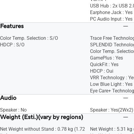
USB Hub : 2x USB 2.
Earphone Jack : Yes
PC Audio Input : Yes
Features
Color Temp. Selection : S/O
Trace Free Technolog
HDCP : S/O
SPLENDID Technolog
Color Temp. Selectio
GamePlus : Yes
QuickFit : Yes
HDCP : Oui
VRR Technology : Ye
Low Blue Light : Yes
Eye Care+ Technolog
Audio
Speaker : No
Speaker : Yes(2Wx2)
Weight (Esti.)(vary by regions)
Net Weight without Stand : 0.78 kg (1.72
Net Weight : 5.31 kg 