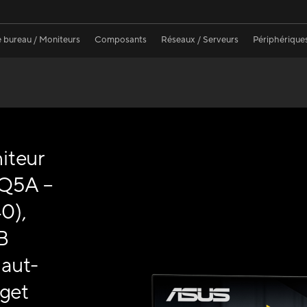
 bureau / Moniteurs
Composants
Réseaux / Serveurs
Périphérique
iteur
Q5A –
0),
B
aut-
dget