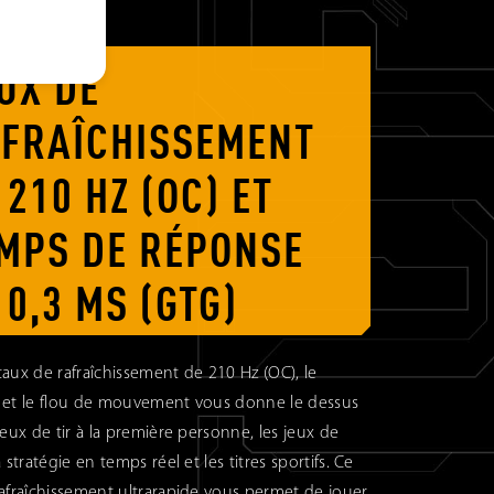
UX DE
FRAÎCHISSEMENT
 210 HZ (OC) ET
MPS DE RÉPONSE
 0,3 MS (GTG)
aux de rafraîchissement de 210 Hz (OC), le
 et le flou de mouvement vous donne le dessus
jeux de tir à la première personne, les jeux de
a stratégie en temps réel et les titres sportifs. Ce
afraîchissement ultrarapide vous permet de jouer