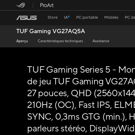
Store
IA
PC portable
Mobiles
PC de
TUF Gaming VG27AQ5A
Aperçu
Caractéristiques techniques
Assistance
TUF Gaming Series 5 - Mon
de jeu TUF Gaming VG27A
27 pouces, QHD (2560x144
210Hz (OC), Fast IPS, ELM
SYNC, 0,3ms GTG (min.), H
parleurs stéréo, DisplayWi