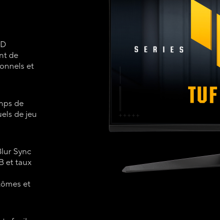
HD
nt de
onnels et
mps de
els de jeu
lur Sync
 et taux
tômes et