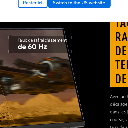
Rester ici
Switch to the US website
JEU
TA
RA
Taux de rafraîchissement
de 60 Hz
DE
TE
DE
Avec un t
décalage
dans les 
course, l
taux de r