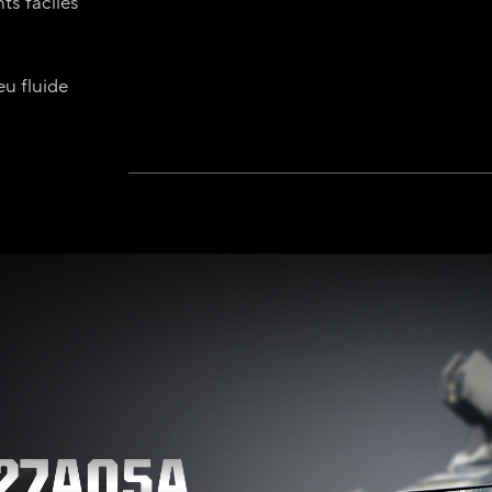
s faciles
u fluide