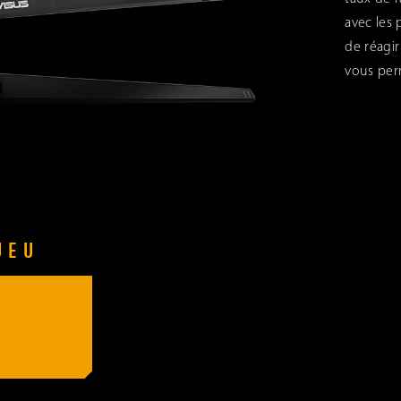
avec les 
de réagir
vous perm
JEU