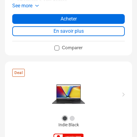
Charnière à 180 degrés
See more
Capteur d’empreintes digitales en option
ASUS Antimicrobial Guard Plus
Acheter
Durabilité de niveau militaire
En savoir plus
Comparer
Deal
Indie Black