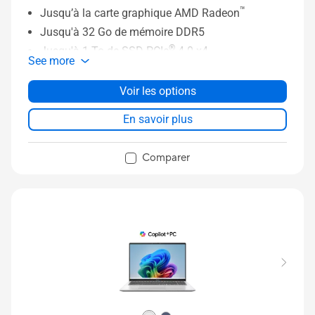
™
Jusqu’à la carte graphique AMD Radeon
Jusqu'à 32 Go de mémoire DDR5
®
Jusqu'à 1 To de SSD PCIe
4.0 x4
See more
Dalle 16” 16:10 FHD IPS 60 Hz NanoEdge
Pavé tactile élargi avec Geste intelligent
Voir les options
Caméra IR FHD avec reconnaissance faciale
En savoir plus
Comparer