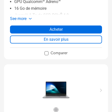
®
GPU Qualcomm
Adreno™
16 Go de mémoire
®
Jusqu'à 1 To de SSD PCIe
4.0
See more
Dalle 16” 16:10 FHD IPS 60 Hz NanoEdge
Pavé tactile élargi avec Gestes intelligents
Acheter
Caméra IR FHD avec reconnaissance faciale
En savoir plus
Comparer