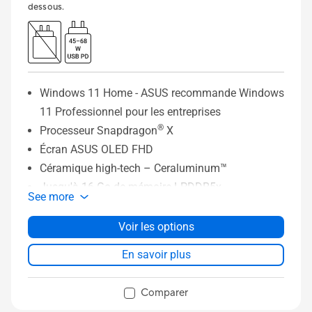
dessous.
Windows 11 Home - ASUS recommande Windows
11 Professionnel pour les entreprises
®
Processeur Snapdragon
X
Écran ASUS OLED FHD
Céramique high-tech – Ceraluminum™
Jusqu'à 16 Go de mémoire LPDDR5x
See more
®
Jusqu'à 512 Go de SSD PCIe
Autonomie de batterie de 50 Wh
Voir les options
Ports E/S complets
En savoir plus
Comparer