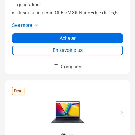
génération
Jusqu’à un écran OLED 2.8K NanoEdge de 15,6
pouces
See more
Jusqu'à 16 Go de mémoire DDR4
Jusqu'à 1 To de stockage sur SSD
Acheter
Capteur d'empreintes digitales en option
En savoir plus
ASUS Antimicrobial Guard Plus
Durabilité de niveau militaire
Comparer
Deal