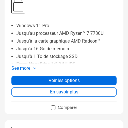
Windows 11 Pro
Jusqu’au processeur AMD Ryzen™ 7 7730U
Jusqu’à la carte graphique AMD Radeon™
Jusqu'à 16 Go de mémoire
Jusqu’à 1 To de stockage SSD
Écran NanoEdge 14" 2,5K IPS
See more
Batterie 75 Wh à grande autonomie
Jusqu'au WiFi 6E (802.11ax) triple bande
Voir les options
En savoir plus
Comparer