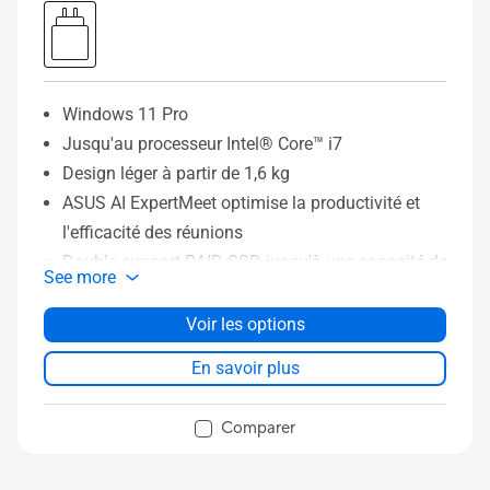
Windows 11 Pro
Jusqu'au processeur Intel® Core™ i7
Design léger à partir de 1,6 kg
ASUS AI ExpertMeet optimise la productivité et
l'efficacité des réunions
Double support RAID SSD jusqu'à une capacité de
See more
1 To
Sécurité BIOS de niveau professionnel conforme
Voir les options
aux exigences de résilience NIST SP 800-155
En savoir plus
Design ASUS ExpertCool pour maintenir les
performances, même en mode clapet
Comparer
Durabilité de rang militaire MIL-STD-810H