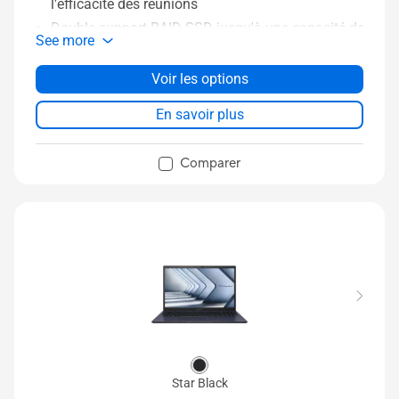
l'efficacité des réunions
Double support RAID SSD jusqu'à une capacité de
See more
1 To
Sécurité BIOS de niveau professionnel conforme
Voir les options
aux exigences de résilience NIST SP 800-155
En savoir plus
Design ASUS ExpertCool pour maintenir les
performances, même en mode clapet
Comparer
Durabilité de rang militaire MIL-STD-810H
Star Black