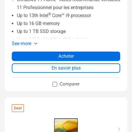
11 Professionnel pour les entreprises
®
Up to 13th Intel
Core™ i9 processor
Up to 16 GB memory
Up to 1 TB SSD storage
Up to 14'' 3-sided NanoEdge display
See more
360° hinge convertible laptop
Optional ASUS Pen2.0 support
Acheter
WiFi 6E (802.11ax)
En savoir plus
Comparer
Deal