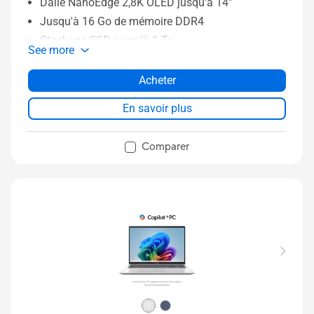
Dalle NanoEdge 2,8K OLED jusqu'à 14”
Jusqu'à 16 Go de mémoire DDR4
Stockage SSD jusqu’à 1 To
See more
Capteur d’empreintes digitales en option
ASUS Antimicrobial Guard Plus
Acheter
Durabilité de niveau militaire
En savoir plus
Comparer