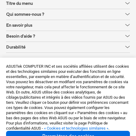
Titre du menu
Qui sommes-nous ?
En savoir plus
Besoin d'aide ?
Durabilité
Obtenez les dernières offres et plus encore
ASUSTek COMPUTER INC et ses sociétés affiliées utilisent des cookies
et des technologies similaires pour exécuter des fonctions en ligne
Sign up
essentielles, par exemple en matière d’authentification et de sécurité.
Vous pouvez les désactiver en modifiant vos paramètres de cookies via
votre navigateur, mais cela peut affecter le fonctionnement de ce site
Web. En outre, ASUS utilise des cookies analytiques, de
ciblage/publicitaires et intégrés à des vidéos fournis par ASUS ou des
tiers. Veuillez cliquer ce bouton pour définir vos préférences concernant
ces types de cookies. Vous pouvez également configurer les
paramètres des cookies en cliquant sur « Paramètres des cookies » au
Belgium / Français
bas des pages des sites Web ASUS ou par le biais de votre navigateur.
Pour plus d'informations, veuillez visiter la page Politique de
confidentialité ASUS -
« Cookies et technologies similaires »
.
©ASUSTeK Computer Inc. Tous droits réservés.