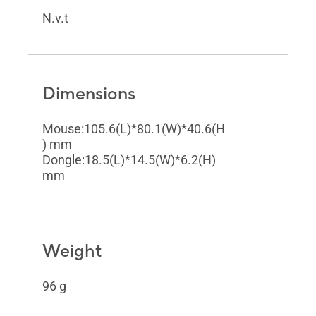
N.v.t
Dimensions
Mouse:105.6(L)*80.1(W)*40.6(H
) mm
Dongle:18.5(L)*14.5(W)*6.2(H)
mm
Weight
96 g