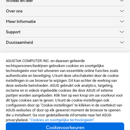
Winkel en leer
Over ons
Meer Informatie
Support
Duurzaamheid
Krijg de laatste aanbiedingen en meer
ASUSTeK COMPUTER INC. en daaraan gelieerde
rechtspersonen/bedrijven gebruiken cookies en soortgelijke
Aanmelden
technologieën voor het uitvoeren van essentiële online functies zoals
authenticatie en beveiliging. U kunt deze uitschakelen door de cookie-
instellingen in uw browser te wijzigen. Dit kan echter de werking van
deze website beïnvloeden. ASUS gebruikt ook analytics, targeting,
reclame en in video's ingebedde cookies die door ASUS of externe
partijen worden aangeboden. Klik hier op een knop om uw voorkeur voor
dit type cookies aan te geven. U kunt de cookie-instellingen ook
configureren door op "Cookie-instellingen" te klikken in de voettekst van
Belgium / Nederlands
ASUS-websites of door op elk gewenst moment de browser te openen
die u installeert. Ga voor gedetailleerde informatie naar het ASUS-
privacybeleid-
“Cookies en soortgelijke technologieën”
.
©ASUSTeK Computer Inc. All rights reserved.
Cookievoorkeuren
Terms of Use Notice
Privacy Policy
Cookievoorkeuren