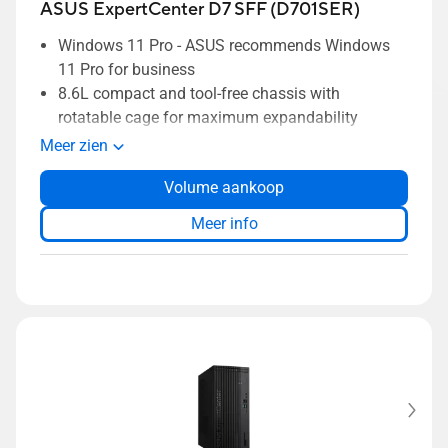
ASUS ExpertCenter D7 SFF (D701SER)
Windows 11 Pro - ASUS recommends Windows
11 Pro for business
8.6L compact and tool-free chassis with
rotatable cage for maximum expandability
Durability-tested with MIL-STD 810H military
Meer zien
standards1 and ASUS in-house testing
Volume aankoop
Extensive I/O ports to support all your
connectivity needs
Meer info