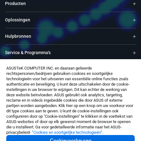
Producten
Oplossingen
Hulpbronnen
Service & Programma's
ASUSTeK COMPUTER INC. en daaraan gelieerde
Ondersteuning
rechtspersonen/bedrijven gebruiken cookies en soortgelijke
technologieën voor het uitvoeren van essentiële online functies zoals
authenticatie en beveiliging. U kunt deze uitschakelen door de cookie-
Over ons
instellingen in uw browser te wijzigen. Dit kan echter de werking van
deze website beïnvloeden. ASUS gebruikt ook analytics, targeting,
reclame en in video's ingebedde cookies die door ASUS of externe
Software
partijen worden aangeboden. Klik hier op een knop om uw voorkeur voor
dit type cookies aan te geven. U kunt de cookie-instellingen ook
configureren door op "Cookie-instellingen" te klikken in de voettekst van
ASUS-websites of door op elk gewenst moment de browser te openen
die u installeert. Ga voor gedetailleerde informatie naar het ASUS-
privacybeleid-
“Cookies en soortgelijke technologieën”
.
Cookievoorkeuren