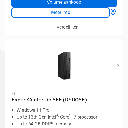
Volume aankoop
standard and ASUS in-house testing
Extensive I/O ports to support all your
Meer info
connectivity needs
Vergelijken
9L
ExpertCenter D5 SFF (D500SE)
Windows 11 Pro
®
™
Up to 13th Gen Intel
Core
i7 processor
Up to 64 GB DDR5 memory