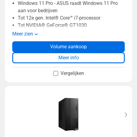
Windows 11 Pro - ASUS raadt Windows 11 Pro
aan voor bedrijven
Tot 12e gen. Intel® Core™ i7-processor
Tot NVIDIA® GeForce® GT1030
Gereedschapsloos ontwerp behuizing
Meer zien
Tot 64GB geheugen
Volume aankoop
Tot 4TB HDD + 2TB SSD-opslag
Two-way AI noise-canceling
Meer info
Vergelijken