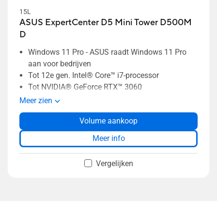
15L
ASUS ExpertCenter D5 Mini Tower D500M
D
Windows 11 Pro - ASUS raadt Windows 11 Pro
aan voor bedrijven
Tot 12e gen. Intel® Core™ i7-processor
Tot NVIDIA® GeForce RTX™ 3060
Gereedschapsloos ontwerp behuizing
Meer zien
Tot 64GB geheugen
Volume aankoop
Tot 4TB HDD + 2TB SSD-opslag
Two-way AI noise-canceling
Meer info
Vergelijken