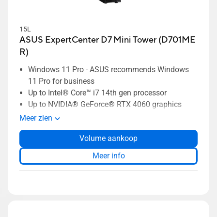
15L
ASUS ExpertCenter D7 Mini Tower (D701ME
R)
Windows 11 Pro - ASUS recommends Windows
11 Pro for business
Up to Intel® Core™ i7 14th gen processor
Up to NVIDIA® GeForce® RTX 4060 graphics
15L compact and tool-free chassis for maximum
Meer zien
expandability
Volume aankoop
Durability-tested to MIL-STD 810H military-grade
and ASUS in-house testing
Meer info
Extensive I/O ports to support all your
connectivity needs