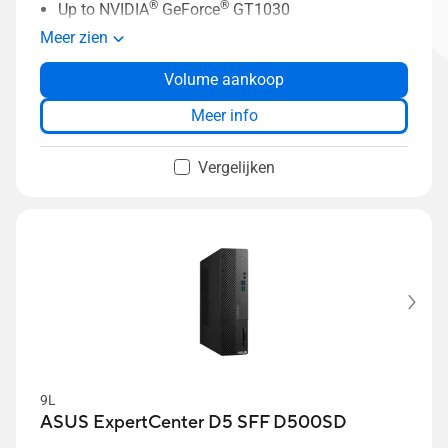
®
®
Up to NVIDIA
GeForce
GT1030
Tool-free chassis design
Meer zien
Up to 64 GB memory
Volume aankoop
3 TB HDD + 2 TB SSD storage
Two-way AI noise-canceling
Meer info
Vergelijken
9L
ASUS ExpertCenter D5 SFF D500SD