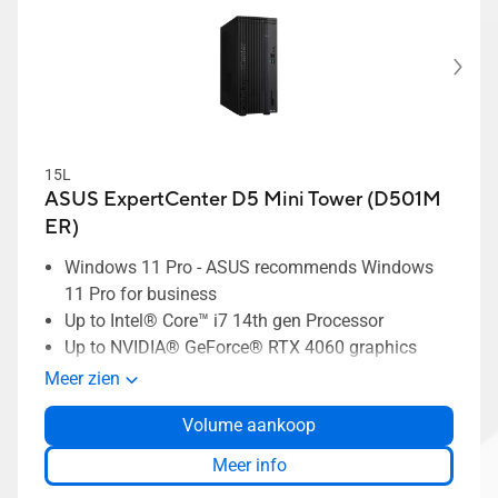
15L
ASUS ExpertCenter D5 Mini Tower (D501M
ER)
Windows 11 Pro - ASUS recommends Windows
11 Pro for business
Up to Intel® Core™ i7 14th gen Processor
Up to NVIDIA® GeForce® RTX 4060 graphics
15L compact and tool-free chassis for maximum
Meer zien
expandability
Volume aankoop
Durability-tested to MIL-STD 810H military-grade
standard and ASUS in-house testing
Meer info
Extensive I/O ports to support all your