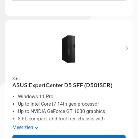
connectivity needs
8.6L
ASUS ExpertCenter D5 SFF (D501SER)
Windows 11 Pro
Up to Intel Core i7 14th gen processor
Up to NVIDIA GeForce GT 1030 graphics
8.6L compact and tool-free chassis with
removable cage for maximum expandability
Meer zien
Durability-tested to MIL-STD 810H military-grade