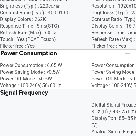
Brightness (Typ.) : 220cd/㎡
Resolution : 1920x1
Contrast Ratio (Typ.) : 400:01:00
Brightness (Typ.) :
Display Colors : 262K
Contrast Ratio (Typ.)
Response Time : 5ms(GTG)
Display Colors : 16.
Refresh Rate (Max) : 60Hz
Response Time : 5m
Touch : Yes (PCAP Touch)
Refresh Rate (Max) 
Flicker-free : Yes
Flicker-free : Yes
Power Consumption
Power Consumption : 6.05 W
Power Consumption 
Power Saving Mode : <0.5W
Power Saving Mode 
Power Off Mode : <0.5W
Power Off Mode : <
Voltage : 100-240V, 50/60Hz
Voltage : 100-240V,
Signal Frequency
Digital Signal Frequ
KHz (H) / 48~75 H
DisplayPort: 85~85 
(V)
Analog Signal Frequ