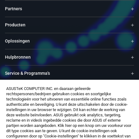
Partners
Producten
Oplossingen
Hulpbronnen
Service & Programma's
ASUSTeK COMPUTER INC. en daaraan gelieerde
Ondersteuning
rechtspersonen/bedrijven gebruiken cookies en soortgelijke
technologieën voor het uitvoeren van essentiële online functies zoals
authenticatie en beveiliging. U kunt deze uitschakelen door de cookie-
Over ons
instellingen in uw browser te wijzigen. Dit kan echter de werking van
deze website beïnvloeden. ASUS gebruikt ook analytics, targeting,
reclame en in video's ingebedde cookies die door ASUS of externe
Software
partijen worden aangeboden. Klik hier op een knop om uw voorkeur voor
dit type cookies aan te geven. U kunt de cookie-instellingen ook
configureren door op "Cookie-instellingen" te klikken in de voettekst van