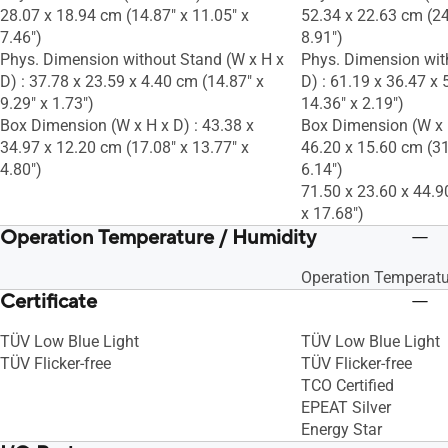
28.07 x 18.94 cm (14.87" x 11.05" x
52.34 x 22.63 cm (24
7.46")
8.91")
Phys. Dimension without Stand (W x H x
Phys. Dimension wit
D) : 37.78 x 23.59 x 4.40 cm (14.87" x
D) : 61.19 x 36.47 x 
9.29" x 1.73")
14.36" x 2.19")
Box Dimension (W x H x D) : 43.38 x
Box Dimension (W x H
34.97 x 12.20 cm (17.08" x 13.77" x
46.20 x 15.60 cm (31
4.80")
6.14")
71.50 x 23.60 x 44.9
x 17.68")
Operation Temperature / Humidity
Operation Temperatu
Certificate
TÜV Low Blue Light
TÜV Low Blue Light
TÜV Flicker-free
TÜV Flicker-free
TCO Certified
EPEAT Silver
Energy Star