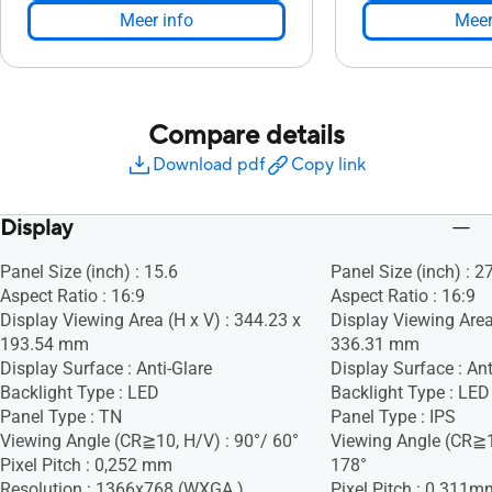
Meer info
Meer
Compare details
Download pdf
Copy link
Display
Panel Size (inch) : 15.6
Panel Size (inch) : 2
Aspect Ratio : 16:9
Aspect Ratio : 16:9
Display Viewing Area (H x V) : 344.23 x
Display Viewing Area
193.54 mm
336.31 mm
Display Surface : Anti-Glare
Display Surface : Ant
Backlight Type : LED
Backlight Type : LED
Panel Type : TN
Panel Type : IPS
Viewing Angle (CR≧10, H/V) : 90°/ 60°
Viewing Angle (CR≧1
Pixel Pitch : 0,252 mm
178°
Resolution : 1366x768 (WXGA )
Pixel Pitch : 0.311m