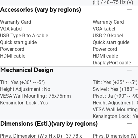
(H) / 48~75 Hz (V)
Accessories (vary by regions)
Warranty Card
Warranty Card
VGA-kabel
VGA-kabel
USB Type-B to A cable
USB 2.0-kabel
Quick start guide
Quick start guide
Power cord
Power cord
HDMI cable
HDMI cable
DisplayPort cable
Mechanical Design
Tilt : Yes (+30° ~ -5°)
Tilt : Yes (+35° ~ -5°)
Height Adjustment : No
Swivel : Yes (+180° ~
VESA Wall Mounting : 75x75mm
Pivot : Ja (+90° ~ -9
Kensington Lock : Yes
Height Adjustment 
VESA Wall Mountin
Kensington Lock : Y
Dimensions (Esti.)(vary by regions)
Phys. Dimension (W x H x D) : 37.78 x
Phys. Dimension (W x