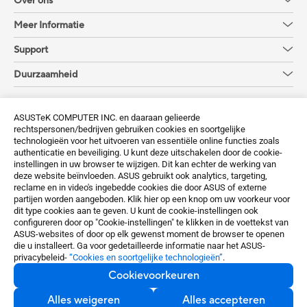
Over ons
Meer Informatie
Support
Duurzaamheid
Krijg de laatste aanbiedingen en meer
ASUSTeK COMPUTER INC. en daaraan gelieerde
rechtspersonen/bedrijven gebruiken cookies en soortgelijke
Aanmelden
technologieën voor het uitvoeren van essentiële online functies zoals
authenticatie en beveiliging. U kunt deze uitschakelen door de cookie-
instellingen in uw browser te wijzigen. Dit kan echter de werking van
deze website beïnvloeden. ASUS gebruikt ook analytics, targeting,
reclame en in video's ingebedde cookies die door ASUS of externe
partijen worden aangeboden. Klik hier op een knop om uw voorkeur voor
dit type cookies aan te geven. U kunt de cookie-instellingen ook
configureren door op "Cookie-instellingen" te klikken in de voettekst van
Belgium / Nederlands
ASUS-websites of door op elk gewenst moment de browser te openen
die u installeert. Ga voor gedetailleerde informatie naar het ASUS-
privacybeleid-
“Cookies en soortgelijke technologieën”
.
©ASUSTeK Computer Inc. All rights reserved.
Cookievoorkeuren
Terms of Use Notice
Privacy Policy
Cookievoorkeuren
Alles weigeren
Alles accepteren