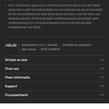
Als u het product gebruikt in combinatie met een dienst van een derde
partij, bent u zelf verantwoordelijk voor de naleving van de voorwaarden
en het privacybeleid van deze derde partij en loopt u ook het risico van
dergelijk gebruik. ASUS biedt geen ondersteuning en garandeert geen
ondersteuning voor continue integratie voor producten die geen
onderdeel zijn van ASUS.
Netwerken / IoT / servers
Draadloze adapters
Alle series
PCE-AX1800
Winkel en leer
Over ons
Meer Informatie
Support
Duurzaamheid
Krijg de laatste aanbiedingen en meer