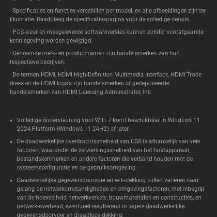
· Specificaties en functies verschillen per model, en alle afbeeldingen zijn ter
illustratie. Raadpleeg de specificatiespagina voor de volledige details.
· PCB-kleur en meegeleverde softwareversies kunnen zonder voorafgaande
kennisgeving worden gewijzigd.
· Genoemde merk- en productnamen zijn handelsmerken van hun
respectieve bedrijven.
· De termen HDMI, HDMI High-Definition Multimedia Interface, HDMI Trade
dress en de HDMI logo's zijn handelsmerken of gedeponeerde
handelsmerken van HDMI Licensing Administrator, Inc
Volledige ondersteuning voor WiFi 7 komt beschikbaar in Windows 11
2024 Platform (Windows 11 24H2) of later.
De daadwerkelijke overdrachtssnelheid van USB is afhankelijk van vele
factoren, waaronder de verwerkingssnelheid van het hostapparaat,
bestandskenmerken en andere factoren die verband houden met de
systeemconfiguratie en de gebruiksomgeving.
Daadwerkelijke gegevensdoorvoer en wifi-dekking zullen variëren naar
gelang de netwerkomstandigheden en omgevingsfactoren, met inbegrip
van de hoeveelheid netwerkverkeer, bouwmaterialen en constructies, en
netwerk-overhead, eventueel resulterend in lagere daadwerkelijke
gegevensdoorvoer en draadloze dekking.