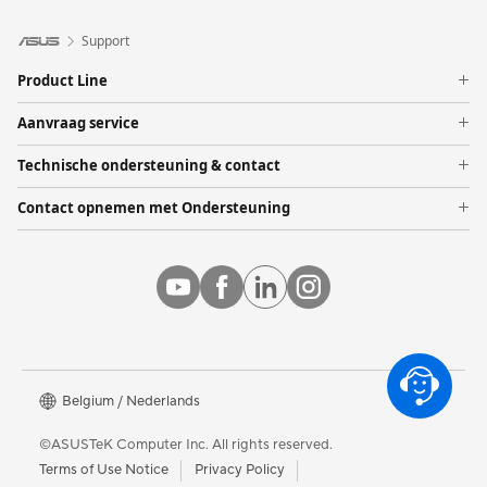
Support
Product Line
Telefoon
Aanvraag service
Moederbord
Garantie statusaanvraag
Laptops
Technische ondersteuning & contact
Reparatie status inzien
Monitoren
Product Registration
Contact opnemen met Ondersteuning
Tower PCs
ASUS Support Videos
Mailen
Netwerken
Online chat
Laat alle producten zien
Customer’s request on personal data
About CSR for global
Belgium / Nederlands
©ASUSTeK Computer Inc. All rights reserved.
Terms of Use Notice
Privacy Policy