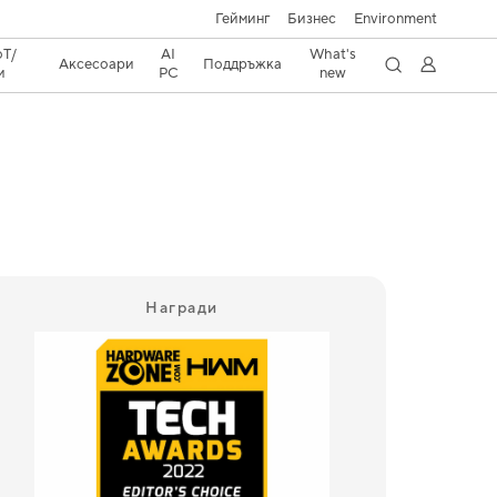
Гейминг
Бизнес
Environment
oT/
AI
What's
Аксесоари
Поддръжка
и
PC
new
Награди