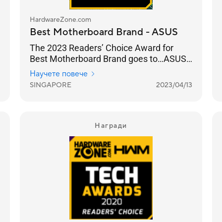
HardwareZone.com
Best Motherboard Brand - ASUS
The 2023 Readers’ Choice Award for
Best Motherboard Brand goes to…ASUS.
Not only has the brand been a favourite
Научете повече
of our readers year-on-year, but this
SINGAPORE
2023/04/13
year’s results have been their highest in
the last decade, surpassing their
previous high of 62% in 2020’s Awards.
Награди