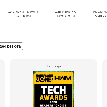
Дисплеи и настолни
Дънни платки/
Мрежи/I
компютри
Компоненти
Сървър
део ревюта
Награди