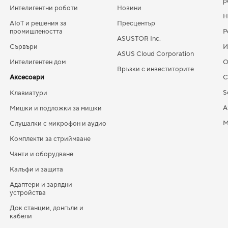
р
Интелигентни роботи
Новини
Н
AIoT и решения за
Пресцентър
промишлеността
Р
ASUSTOR Inc.
Сървъри
И
ASUS Cloud Corporation
Интелигентен дом
О
Връзки с инвеститорите
Аксесоари
С
S
Клавиатури
A
Мишки и подложки за мишки
M
Слушалки с микрофон и аудио
Комплекти за стриймване
Чанти и оборудване
Калъфи и защита
Адаптери и зарядни
устройства
Док станции, донгъли и
кабели