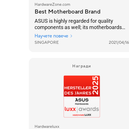
HardwareZone.com
Best Motherboard Brand
ASUS is highly regarded for quality
components as well; its motherboards
often the choice of enthusiasts,
Научете повече
overclockers and gamers for their
SINGAPORE
2021/04/16
durability and performance.
Награди
Hardwareluxx