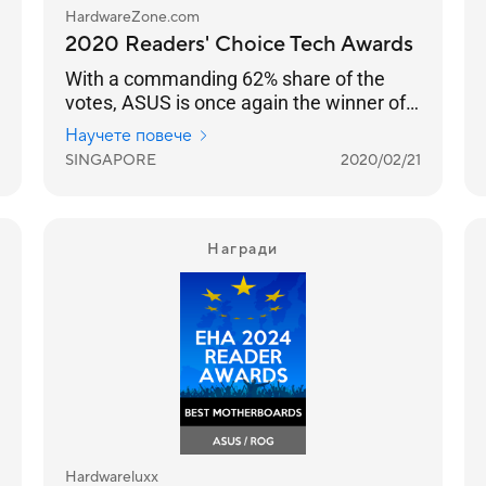
HardwareZone.com
2020 Readers' Choice Tech Awards
With a commanding 62% share of the
votes, ASUS is once again the winner of
this Readers’ Choice category.
Научете повече
SINGAPORE
2020/02/21
Награди
Hardwareluxx