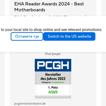
EHA Reader Awards 2024 - Best
Motherboards
EHA Reader Awards 2024 These are the
winners!
 to your local site to shop online and see relevant promotions.
Научете повече
GERMANY
2024/08/20
Останете тук
Switch to the US website
Награди
pcgameshardware.de