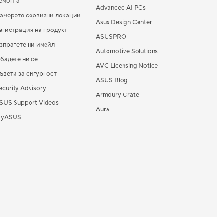
емонта
Advanced AI PCs
амерете сервизни локации
Asus Design Center
егистрация на продукт
ASUSPRO
зпратете ни имейл
Automotive Solutions
бадете ни се
AVC Licensing Notice
ъвети за сигурност
ASUS Blog
ecurity Advisory
Armoury Crate
SUS Support Videos
Aura
yASUS