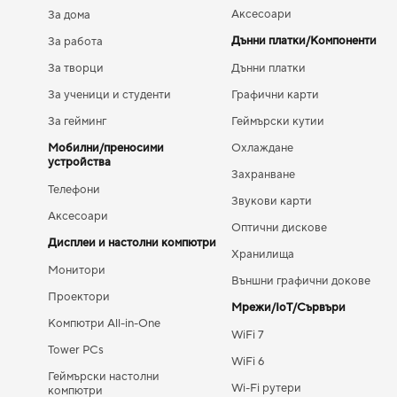
Аксесоари
За дома
Дънни платки/Компоненти
За работа
За творци
Дънни платки
За ученици и студенти
Графични карти
За гейминг
Геймърски кутии
Мобилни/преносими
Охлаждане
устройства
Захранване
Телефони
Звукови карти
Аксесоари
Оптични дискове
Дисплеи и настолни компютри
Хранилища
Монитори
Външни графични докове
Проектори
Мрежи/IoT/Сървъри
Компютри All-in-One
WiFi 7
Tower PCs
WiFi 6
Геймърски настолни
Wi-Fi рутери
компютри