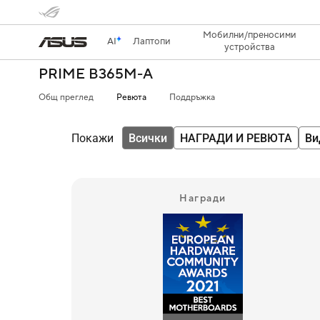
Мобилни/преносими
AI
Лаптопи
устройства
PRIME B365M-A
Общ преглед
Ревюта
Поддръжка
Покажи
Всички
НАГРАДИ И РЕВЮТА
Ви
Награди