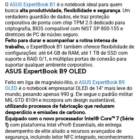
O
ASUS ExpertBook B1
é o notebook ideal para quem
busca
alta produtividade, flexibilidade e segurança
. Um
verdadeiro guardião de dados, ele traz proteção
corporativa de ponta com chip TPM 2.0 dedicado para
criptografia, BIOS compatível com NIST SP 800-155 e
diretrizes de PC de núcleo seguro.
Feito para durar e acompanhar a rotina intensa de
trabalho,
o ExpertBook B1 também oferece flexibilidade de
configurações: até 64 GB de RAM, até 1 TB de SSD com
suporte a RAID 0/1, e múltiplas portas de conexão para
suportar qualquer ambiente corporativo.
ASUS ExpertBook B9 OLED
Feito em liga de magnésio-lítio, o
ASUS ExpertBook B9
OLED
é o notebook empresarial OLED de 14" mais leve do
mundo, pesando apenas 990 g. Ele segue o padrão militar
MIL-STD 810H e incorpora um design sustentável,
utilizando processos de fabricação que reduzem
desperdício e emissões de carbono.
Equipado com o novo processador Intel® Core™ 7 (Série
1)
com plataforma Intel vPro® Essentials, ele entrega
desempenho de elite aliado a recursos avançados de
segurança, incluindo leitor NFC integrado, reconhecimento