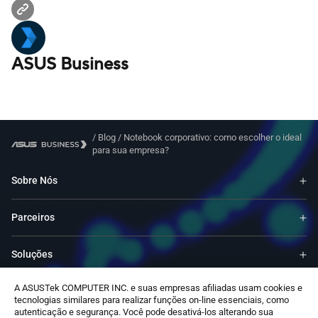
ASUS Business
/
Blog
/
Notebook corporativo: como escolher o ideal
para sua empresa?
Sobre Nós
Parceiros
Soluções
A ASUSTek COMPUTER INC. e suas empresas afiliadas usam cookies e
Recursos
tecnologias similares para realizar funções on-line essenciais, como
autenticação e segurança. Você pode desativá-los alterando sua