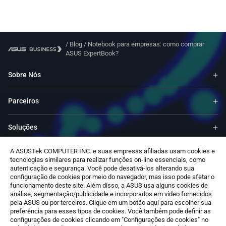
/
Blog
/
Notebook para empresas: como comprar
ASUS ExpertBook?
Sobre Nós
Parceiros
Soluções
A ASUSTek COMPUTER INC. e suas empresas afiliadas usam cookies e
Recursos
tecnologias similares para realizar funções on-line essenciais, como
autenticação e segurança. Você pode desativá-los alterando sua
configuração de cookies por meio do navegador, mas isso pode afetar o
Contato
funcionamento deste site. Além disso, a ASUS usa alguns cookies de
análise, segmentação/publicidade e incorporados em vídeo fornecidos
pela ASUS ou por terceiros. Clique em um botão aqui para escolher sua
preferência para esses tipos de cookies. Você também pode definir as
configurações de cookies clicando em "Configurações de cookies" no