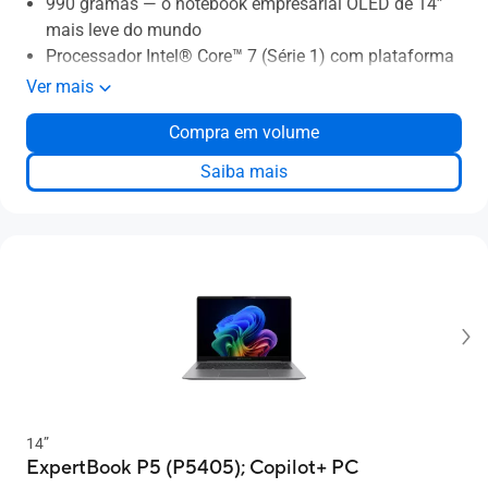
990 gramas — o notebook empresarial OLED de 14”
mais leve do mundo
Processador Intel® Core™ 7 (Série 1) com plataforma
Intel® Evo™
Ver mais
Gráficos Intel® UHD Graphics
Compra em volume
Memória RAM de 32 GB LPDDR5X
Armazenamento de 512 GB SSD
Saiba mais
Tela de 14”, OLED, 2.8K, 90 Hz, 16:10
Segurança de nível corporativo
Resfriamento ASUS ExpertCool com ventoinhas
duplas
ASUS NumberPad
Resistência e durabilidade de nível militar
Thunderbolt™ 4 + MicroHDMI para RJ45
14”
ExpertBook P5 (P5405);
Copilot+ PC