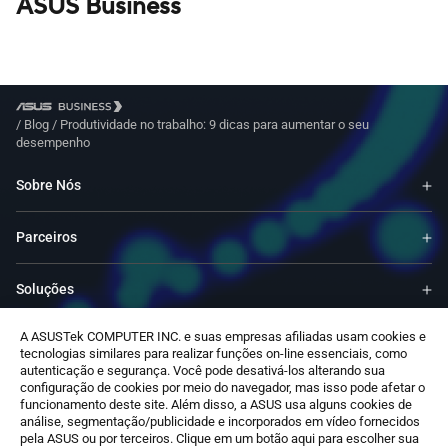
ASUS Business
/
Blog
/
Produtividade no trabalho: 9 dicas para aumentar o seu
desempenho
Sobre Nós
Parceiros
Soluções
A ASUSTek COMPUTER INC. e suas empresas afiliadas usam cookies e
Recursos
tecnologias similares para realizar funções on-line essenciais, como
autenticação e segurança. Você pode desativá-los alterando sua
configuração de cookies por meio do navegador, mas isso pode afetar o
Contato
funcionamento deste site. Além disso, a ASUS usa alguns cookies de
análise, segmentação/publicidade e incorporados em vídeo fornecidos
pela ASUS ou por terceiros. Clique em um botão aqui para escolher sua