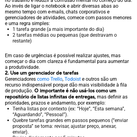
no trabalho é reduzir a confusão mental no começo do dia.
Ao invés de ligar o notebook e abrir diversas abas ao
mesmo tempo com e-mails, chats corporativos e
gerenciadores de atividades, comece com passos menores
e uma regra simples:
1 tarefa grande (a mais importante do dia)
2 tarefas médias ou pequenas (que destravam o
restante)
Em caso de urgências é possível realizar ajustes, mas
começar o dia com clareza é fundamental para aumentar
a produtividade.
2. Use um gerenciador de tarefas
Gerenciadores
como Trello
,
Todoist
e outros são um
recurso indispensável porque dão mais visibilidade à fila
de produção.
O importante é não usá-los como um
repositório de listas infinitas de entregas,
mas definir as
prioridades, prazos e andamento, por exemplo:
Tenha listas por contexto (ex: “Hoje”, “Esta semana”,
“Aguardando”, “Pessoal”).
Quebre tarefas grandes em passos pequenos (“enviar
proposta” se torna: revisar, ajustar preço, anexar,
enviar).