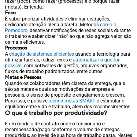
fazer (foco), como fazer (processos) e o porquê fazer
(metas). Entenda:
Foco
É saber priorizar atividades e eliminar distrações,
dedicando atenção plena à tarefa. Métodos
como o
Pomodoro
, desativar notificações de redes sociais durante
o trabalho e saber dizer “não” ao que não agrega valor, são
os mais eficientes.
Processos
A
criação de sistemas eficientes
usando a tecnologia para
otimizar tarefas, reduzir erros e
automatizar o que for
possível
com softwares de gestão, arquivos organizados,
fluxos de trabalho padronizados, entre outros.
Metas e Pessoas
Quando os colaboradores têm clareza da entrega, quais
são as metas e quais as motivações da empresa e
pessoais, o senso de propósito e engajamento crescem.
Para isso, é possível
definir metas SMART
e estimular o
equilíbrio entre vida e trabalho, além dos reconhecimentos.
O que é trabalho por produtividade?
É um modelo de contrato onde o funcionário é
recompensado/pago conforme o volume de entregas
produzidas, ao invés de sua hora de trabalho gasta. Nestes