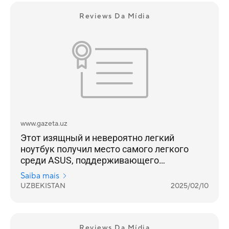
Reviews Da Mídia
www.gazeta.uz
Этот изящный и невероятно легкий
ноутбук получил место самого легкого
среди ASUS, поддерживающего
инновационный Copilot+ PC.
Saiba mais
UZBEKISTAN
2025/02/10
Reviews Da Mídia