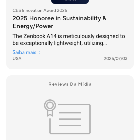
CES Innovation Award 2025
2025 Honoree in Sustainability &
Energy/Power
The Zenbook A14 is meticulously designed to
be exceptionally lightweight, utilizing
advanced techniques both inside and out,
Saiba mais
achieving an impressive weight of under 1 kg
USA
2025/07/03
with full Ceraluminum™ chassis. Qualcomm
Snapdragon® processor, which features an
ARM-based structure to facilitate power
efficiency. This structure extends the battery
Reviews Da Mídia
life to more than 29 hours*