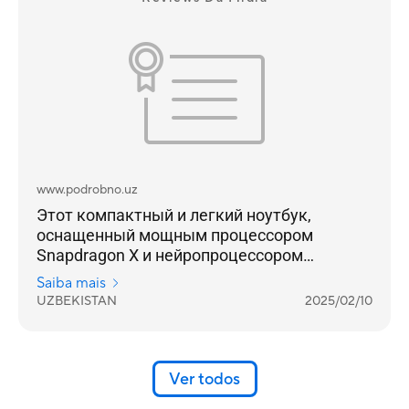
www.podrobno.uz
Этот компактный и легкий ноутбук,
оснащенный мощным процессором
Snapdragon X и нейропроцессором
Qualcomm AI Engine, предлагает
Saiba mais
невероятную производительность и
UZBEKISTAN
2025/02/10
длительное время автономной работы –
до 32 часов.
Ver todos