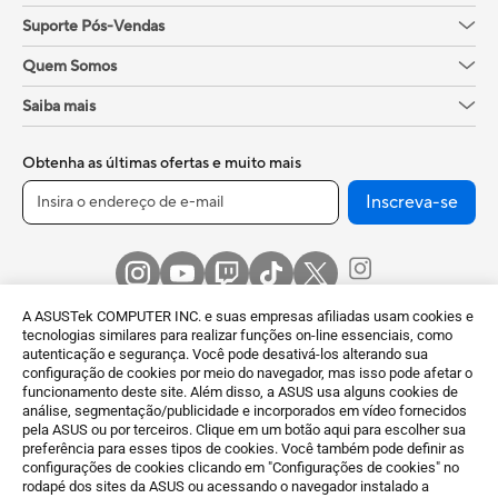
Suporte Pós-Vendas
Quem Somos
Saiba mais
Obtenha as últimas ofertas e muito mais
Inscreva-se
A ASUSTek COMPUTER INC. e suas empresas afiliadas usam cookies e
tecnologias similares para realizar funções on-line essenciais, como
autenticação e segurança. Você pode desativá-los alterando sua
configuração de cookies por meio do navegador, mas isso pode afetar o
funcionamento deste site. Além disso, a ASUS usa alguns cookies de
Brazil / Português
análise, segmentação/publicidade e incorporados em vídeo fornecidos
pela ASUS ou por terceiros. Clique em um botão aqui para escolher sua
preferência para esses tipos de cookies. Você também pode definir as
©ASUSTeK Computer Inc. Todos os direitos reservados. | ACBZ
configurações de cookies clicando em "Configurações de cookies" no
Imp. e Com. Ltda. CNPJ: 09.509.531/0009-36 - V AC Norte, KM
rodapé dos sites da ASUS ou acessando o navegador instalado a