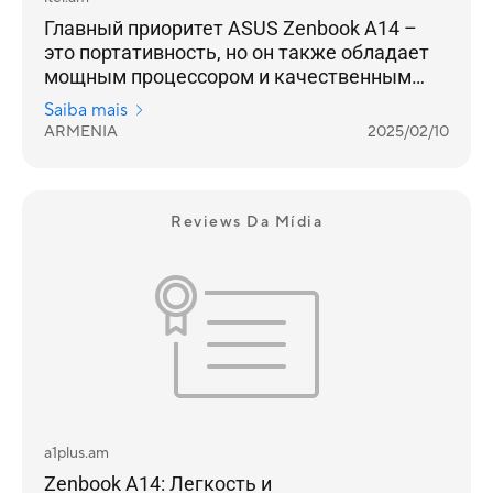
Главный приоритет ASUS Zenbook A14 –
это портативность, но он также обладает
мощным процессором и качественным
экраном, при этом работая без подзарядки
Saiba mais
более суток
ARMENIA
2025/02/10
Reviews Da Mídia
a1plus.am
Zenbook A14: Легкость и