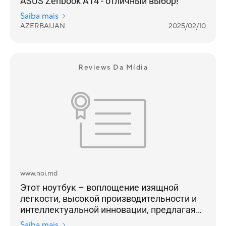
ASUS Zenbook A14 - отличный выбор!
Saiba mais
AZERBAIJAN
2025/02/10
Reviews Da Mídia
www.noi.md
Этот ноутбук – воплощение изящной
легкости, высокой производительности и
интеллектуальной инновации, предлагая
пользователям ультратонкий дизайн,
Saiba mais