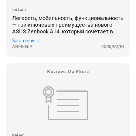
tert.am
Легкость, мобильность, функциональность
— три ключевых преимущества нового
ASUS Zenbook A14, который сочетает в
себе инновационные технологии
Saiba mais
искусственного интеллекта, длительное
ARMENIA
2025/02/10
время автономной работы и премиальные
материалы корпуса.
Reviews Da Mídia
itel.am