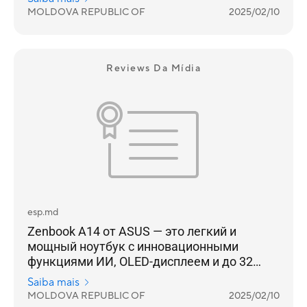
глубокую интеграцию ИИ и невероятную
MOLDOVA REPUBLIC OF
2025/02/10
автономность
Reviews Da Mídia
esp.md
Zenbook A14 от ASUS — это легкий и
мощный ноутбук с инновационными
функциями ИИ, OLED-дисплеем и до 32
часов автономной работы.
Saiba mais
MOLDOVA REPUBLIC OF
2025/02/10