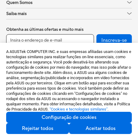
Quem Somos
Saiba mais
Obtenha as últimas ofertas e muito mais
Inscreva-se
A ASUSTek COMPUTER INC. e suas empresas afiliadas usam cookies e
tecnologias similares para realizar funções on-line essenciais, como
autenticação e segurança. Você pode desativá-los alterando sua
configuração de cookies por meio do navegador, mas isso pode afetar o
funcionamento deste site. Além disso, a ASUS usa alguns cookies de
análise, segmentação/publicidade e incorporados em vídeo fornecidos
pela ASUS ou por terceiros. Clique em um botão aqui para escolher sua
preferência para esses tipos de cookies. Você também pode definir as
configurações de cookies clicando em "Configurações de cookies" no
Brazil / Português
rodapé dos sites da ASUS ou acessando o navegador instalado a
qualquer momento. Para obter informações detalhadas, visite a Política
de Privacidade da ASUS.
"Cookies e tecnologias similares"
.
©ASUSTeK Computer Inc. Todos os direitos reservados. | ACBZ
Configuração de cookies
Imp. e Com. Ltda. CNPJ: 09.509.531/0009-36 - V AC Norte, KM
38 nº 420 - Empresarial Gato Preto – Cajamar SP - 07789-100
Rejeitar todos
Aceitar todos
Aviso de Termos de Uso
Política de Privacidade