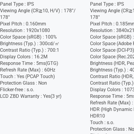
Panel Type : IPS
Panel Type : IPS
Viewing Angle (CR≧10, H/V) : 178°/
Viewing Angle (CR≧1
178°
178°
Pixel Pitch : 0.160mm
Pixel Pitch : 0.185m
Resolution : 1920x1080
Resolution : 3840x2
Color Space (sRGB) : 100%
Color Space (sRGB) 
Brightness (Typ.) : 300cd/㎡
Color Space (Adobe 
Contrast Ratio (Typ.) : 700:1
Color Space (DCI-P3)
Display Colors : 16.2M
Color Space (Rec.20
Response Time : 5ms(GTG)
Brightness (HDR, Pe
Refresh Rate (Max) : 60Hz
Brightness (Typ.) :
Touch : Yes (PCAP Touch)
Contrast Ratio (HDR,
Protection Glass : Non
Contrast Ratio (Typ.)
Flicker-free : s.o.
Display Colors : 107
LCD ZBD Warranty : Yes(3 yr)
Response Time : 5m
Refresh Rate (Max) 
HDR (High Dynamic 
HDR10
Touch : s.o.
Protection Glass : N