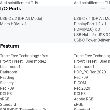
Anti-scintillement TÜV
Anti-scintillement T
I/O Ports
USB-C x 2 (DP Alt Mode)
USB-C x 1 (DP Alt M
Micro HDMI x 1
DisplayPort 1.2 x 1
HDMI(v2.0) x 3
USB Hub : 5x USB 3.
USB-C Power Deliver
Features
Trace Free Technology : Yes
Trace Free Technolog
ProArt Preset : User mode2
ProArt Preset : User
User mode1
User mode1
Darkroom
HDR_PQ Rec.2020
Reading
Rec.709
Scenery
DICOM
Rec.709
Rec.2020
DCI-P3
DCI-P3
sRGB
Adobe RGB
Standard
sRGB
SPLENDID Technology : Oui
Standard