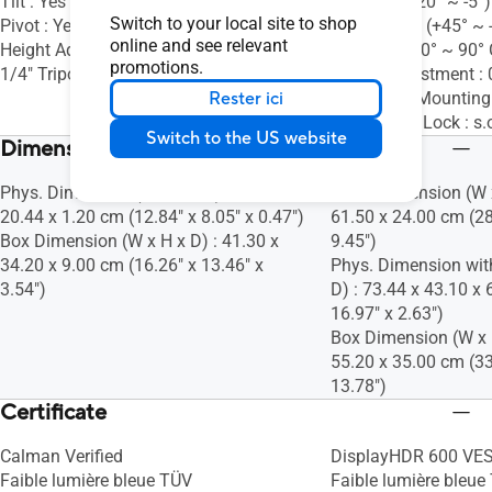
Tilt : Yes (+15° ~ +75°)
Tilt : Yes (+20° ~ -5°)
Switch to your local site to shop
Pivot : Yes (0° ~ 90° Clockwise)
Swivel : Yes (+45° ~ 
online and see relevant
Height Adjustment : No
Pivot : Yes (0° ~ 90
promotions.
1/4" Tripod Socket : Yes
Height Adjustment 
Rester ici
VESA Wall Mountin
Kensington Lock : s.
Switch to the US website
Dimensions (Esti.)(vary by regions)
Phys. Dimension (W x H x D) : 32.61 x
Phys. Dimension (W x
20.44 x 1.20 cm (12.84" x 8.05" x 0.47")
61.50 x 24.00 cm (28
Box Dimension (W x H x D) : 41.30 x
9.45")
34.20 x 9.00 cm (16.26" x 13.46" x
Phys. Dimension wit
3.54")
D) : 73.44 x 43.10 x 
16.97" x 2.63")
Box Dimension (W x H
55.20 x 35.00 cm (33
13.78")
Certificate
Calman Verified
DisplayHDR 600 VE
Faible lumière bleue TÜV
Faible lumière bleue