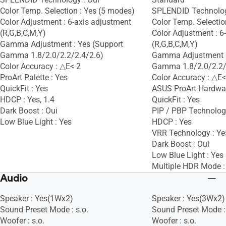
Color Temp. Selection : Yes (5 modes)
SPLENDID Technolog
Color Adjustment : 6-axis adjustment
Color Temp. Selectio
(R,G,B,C,M,Y)
Color Adjustment : 6
Gamma Adjustment : Yes (Support
(R,G,B,C,M,Y)
Gamma 1.8/2.0/2.2/2.4/2.6)
Gamma Adjustment :
Color Accuracy : △E< 2
Gamma 1.8/2.0/2.2/
ProArt Palette : Yes
Color Accuracy : △E<
QuickFit : Yes
ASUS ProArt Hardware
HDCP : Yes, 1.4
QuickFit : Yes
Dark Boost : Oui
PIP / PBP Technolog
Low Blue Light : Yes
HDCP : Yes
VRR Technology : Ye
Dark Boost : Oui
Low Blue Light : Yes
Multiple HDR Mode :
Audio
Speaker : Yes(1Wx2)
Speaker : Yes(3Wx2)
Sound Preset Mode : s.o.
Sound Preset Mode : 
Woofer : s.o.
Woofer : s.o.