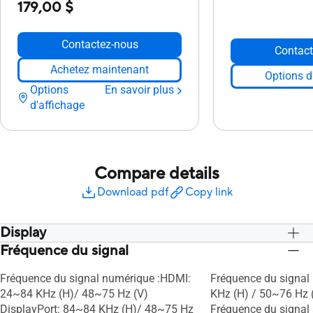
179,00 $
Contactez-nous
Contact
Achetez maintenant
Options d
Options
En savoir plus
d'affichage
Compare details
Download pdf
Copy link
Display
Fréquence du signal
Panel Size (inch) : 23.8
Panel Size (inch) : 2
Aspect Ratio : 16:9
Aspect Ratio : 16:9
Fréquence du signal numérique :HDMI:
Fréquence du signal
Display Viewing Area (H x V) : 527.04 x
Display Viewing Area
24~84 KHz (H)/ 48~75 Hz (V)
KHz (H) / 50~76 Hz 
296.46 mm
296.46 mm
DisplayPort: 84~84 KHz (H)/ 48~75 Hz
Fréquence du signal
Display Surface : Anti-Glare
Display Surface : Ant