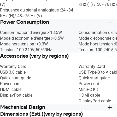
(V)
KHz (H) / 50~76 Hz 
Backlight Type : LED
Backlight Type : LED
Fréquence du signal analogique :24~84
Panel Type : IPS
Panel Type : IPS
KHz (H)/ 48~75 Hz (V)
Viewing Angle (CR≧10, H/V) : 178°/
Viewing Angle (CR≧1
Power Consumption
178°
178°
Pixel Pitch : 0.2745mm
Pixel Pitch : 0.274
Consommation d'énergie :<13.5W
Consommation d'éne
Resolution : 1920x1080
Resolution : 1920x1
Mode d'économie d'énergie :<0.5W
Mode d'économie d'é
Brightness (Typ.) : 300cd/㎡
Brightness (Typ.) :
Mode hors tension :<0.3W
Mode hors tension :
Contrast Ratio (Typ.) : 1000:1
Contrast Ratio (Typ.)
Tension :100-240V, 50/60Hz
Tension :100-240V, 
Display Colors : 16.7M
Display Colors : 16.
Accessories (vary by regions)
Response Time : 5ms(GTG)
Response Time : 5m
Refresh Rate (Max) : 75Hz
Refresh Rate (Max) 
Warranty Card
Warranty Card
Touch : s.o.
Touch : s.o.
USB 3.0 cable
USB Type-B to A cab
Protection Glass : Non
Protection Glass : N
Quick start guide
Quick start guide
Flicker-free : s.o.
Flicker-free : s.o.
Power cord
Power cord
HDMI cable
MiniPC Kit
DisplayPort cable
HDMI cable
DisplayPort cable
Mechanical Design
Dimensions (Esti.)(vary by regions)
Tilt : Yes (+35° ~ -5°)
Tilt : Yes (+35° ~ -5°)