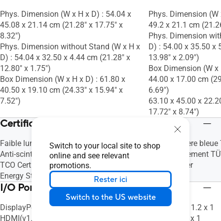
Swivel : Yes (+180° ~ -180°)
Swivel : Yes (+180° ~
Phys. Dimension (W x H x D) : 54.04 x
Phys. Dimension (W x
Pivot : Yes (+90° ~ -90°)
Pivot : Yes (+90° ~ -
45.08 x 21.14 cm (21.28" x 17.75" x
49.2 x 21.1 cm (21.26
Height Adjustment : 0~130mm
Height Adjustment 
8.32")
Phys. Dimension wit
VESA Wall Mounting : 100x100mm
VESA Wall Mountin
Phys. Dimension without Stand (W x H x
D) : 54.00 x 35.50 x 
Kensington Lock : s.o.
Kensington Lock : s.
D) : 54.04 x 32.50 x 4.44 cm (21.28" x
13.98" x 2.09")
12.80" x 1.75")
Box Dimension (W x H
Box Dimension (W x H x D) : 61.80 x
44.00 x 17.00 cm (29
40.50 x 19.10 cm (24.33" x 15.94" x
6.69")
7.52")
63.10 x 45.00 x 22.2
17.72" x 8.74")
Certificate
Faible lumière bleue TÜV
Faible lumière bleue
Switch to your local site to shop
Anti-scintillement TÜV
Anti-scintillement T
online and see relevant
TCO Certified
EPEAT Silver
promotions.
Energy Star
Energy Star
Rester ici
I/O Ports
Switch to the US website
DisplayPort 1.2 x 1
DisplayPort 1.2 x 1
HDMI(v1.4) x 1
HDMI(v1.4) x 1