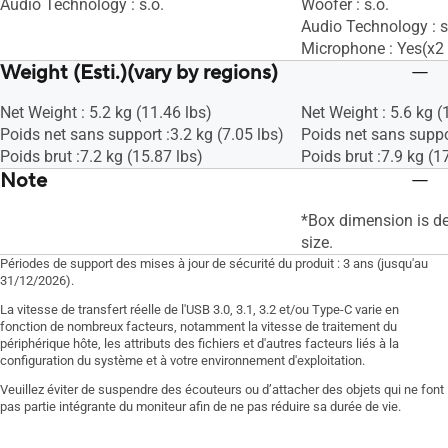
Audio Technology : s.o.
Woofer : s.o.
Audio Technology : s
Microphone : Yes(x2 
Weight (Esti.)(vary by regions)
Net Weight : 5.2 kg (11.46 lbs)
Net Weight : 5.6 kg (
Poids net sans support :3.2 kg (7.05 lbs)
Poids net sans suppor
Poids brut :7.2 kg (15.87 lbs)
Poids brut :7.9 kg (1
Note
*Box dimension is d
size.
Périodes de support des mises à jour de sécurité du produit : 3 ans (jusqu'au
31/12/2026).
La vitesse de transfert réelle de l'USB 3.0, 3.1, 3.2 et/ou Type-C varie en
fonction de nombreux facteurs, notamment la vitesse de traitement du
périphérique hôte, les attributs des fichiers et d'autres facteurs liés à la
configuration du système et à votre environnement d'exploitation.
Veuillez éviter de suspendre des écouteurs ou d’attacher des objets qui ne font
pas partie intégrante du moniteur afin de ne pas réduire sa durée de vie.