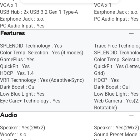
VGA x 1
VGA x 1
USB Hub : 2x USB 3.2 Gen 1 Type-A
Earphone Jack : s.o.
Earphone Jack : s.o.
PC Audio Input : Yes
PC Audio Input : Yes
Features
SPLENDID Technology : Yes
Trace Free Technolog
Color Temp. Selection : Yes (4 modes)
SPLENDID Technolog
GamePlus : Yes
Color Temp. Selectio
QuickFit : Yes
QuickFit : Yes (Lett
HDCP : Yes, 1.4
Grid)
VRR Technology : Yes (Adaptive-Sync)
HDCP : Yes
Dark Boost : Oui
Dark Boost : Oui
Low Blue Light : Yes
Low Blue Light : Yes
Eye Care+ Technology : Yes
Web Camera : Yes(2.
Rotatable)
Audio
Speaker : Yes(2Wx2)
Speaker : Yes(2Wx2)
Woofer : s.o.
Sound Preset Mode : 