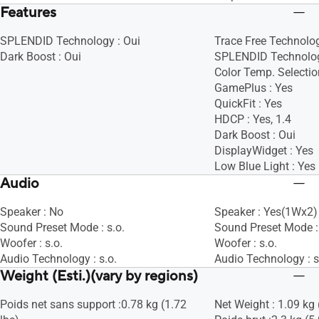
Features
SPLENDID Technology : Oui
Trace Free Technolog
Dark Boost : Oui
SPLENDID Technolog
Color Temp. Selectio
GamePlus : Yes
QuickFit : Yes
HDCP : Yes, 1.4
Dark Boost : Oui
DisplayWidget : Yes
Low Blue Light : Yes
Audio
Speaker : No
Speaker : Yes(1Wx2)
Sound Preset Mode : s.o.
Sound Preset Mode : 
Woofer : s.o.
Woofer : s.o.
Audio Technology : s.o.
Audio Technology : s
Weight (Esti.)(vary by regions)
Poids net sans support :0.78 kg (1.72
Net Weight : 1.09 kg 