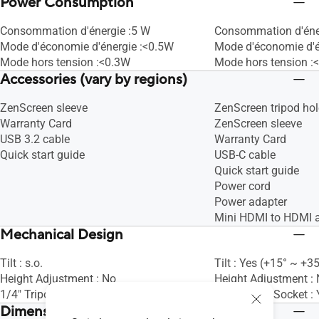
Power Consumption
Consommation d'énergie :5 W
Consommation d'éne
Mode d'économie d'énergie :<0.5W
Mode d'économie d'é
Mode hors tension :<0.3W
Mode hors tension :
Accessories (vary by regions)
ZenScreen sleeve
ZenScreen tripod hol
Warranty Card
ZenScreen sleeve
USB 3.2 cable
Warranty Card
Quick start guide
USB-C cable
Quick start guide
Power cord
Power adapter
Mini HDMI to HDMI 
Mechanical Design
Tilt : s.o.
Tilt : Yes (+15° ~ +35
Height Adjustment : No
Height Adjustment :
1/4" Tripod Socket : Yes
1/4" Tripod Socket : 
Dimensions (Esti.)(vary by regions)