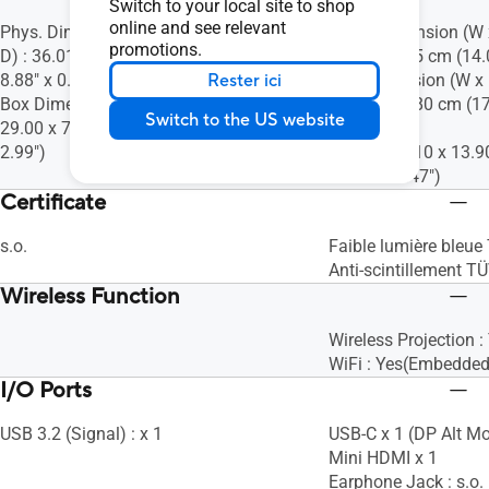
Switch to your local site to shop
online and see relevant
Phys. Dimension without Stand (W x H x
Phys. Dimension (W x
promotions.
D) : 36.01 x 22.56 x 1.18 cm (14.18" x
22.48 x 1.15 cm (14.0
Rester ici
8.88" x 0.46")
Box Dimension (W x H
Box Dimension (W x H x D) : 43.40 x
30.00 x 13.80 cm (17
Switch to the US website
29.00 x 7.60 cm (17.09" x 11.42" x
5.43")
2.99")
44.60 x 29.10 x 13.9
11.46" x 5.47")
Certificate
s.o.
Faible lumière bleue
Anti-scintillement T
Wireless Function
Wireless Projection :
WiFi : Yes(Embedded
I/O Ports
USB 3.2 (Signal) : x 1
USB-C x 1 (DP Alt M
Mini HDMI x 1
Earphone Jack : s.o.