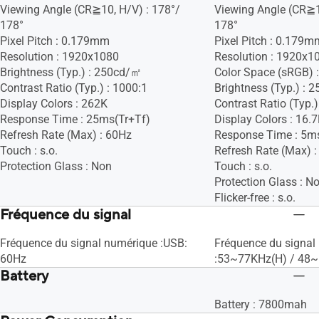
Viewing Angle (CR≧10, H/V) : 178°/
Viewing Angle (CR≧1
178°
178°
Pixel Pitch : 0.179mm
Pixel Pitch : 0.179m
Resolution : 1920x1080
Resolution : 1920x1
Brightness (Typ.) : 250cd/㎡
Color Space (sRGB) 
Contrast Ratio (Typ.) : 1000:1
Brightness (Typ.) :
Display Colors : 262K
Contrast Ratio (Typ.)
Response Time : 25ms(Tr+Tf)
Display Colors : 16.
Refresh Rate (Max) : 60Hz
Response Time : 5m
Touch : s.o.
Refresh Rate (Max) 
Protection Glass : Non
Touch : s.o.
Protection Glass : N
Flicker-free : s.o.
Fréquence du signal
Fréquence du signal numérique :USB:
Fréquence du signal
60Hz
:53~77KHz(H) / 48~
Battery
Battery : 7800mah