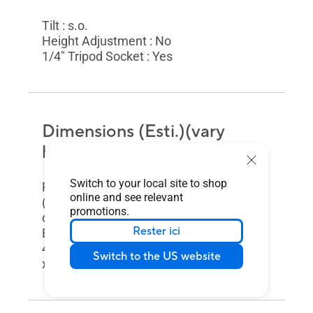
Tilt : s.o.
Height Adjustment : No
1/4" Tripod Socket : Yes
Dimensions (Esti.)(vary
by regions)
Switch to your local site to shop
Phys. Dimension without Stand
online and see relevant
(W x H x D) : 32.42 x 20.12 x 1.25
promotions.
cm (12.76" x 7.92" x 0.49")
Rester ici
Box Dimension (W x H x D) :
45.40 x 31.00 x 7.80 cm (17.87"
Switch to the US website
x 12.20" x 3.07")