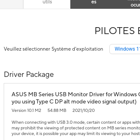
utils
es
ocu
PILOTES 
Veuillez sélectionner Système d'exploitation
Windows 11
Driver Package
ASUS MB Series USB Monitor Driver for Windows OS(
you using Type C DP alt mode video signal output)
Version 10.1 M2
54.88 MB
2021/10/20
When connecting with USB 3.0 mode, certain content or apps with 
may prohibit the viewing of protected content on MB series monito
your device, it is possible your app may limit its viewing to your host