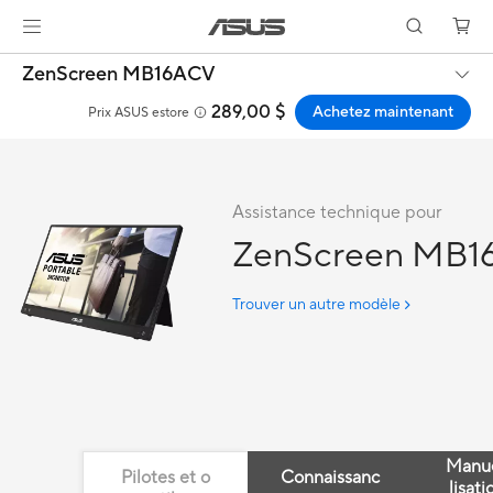
ZenScreen MB16ACV
289,00 $
Achetez maintenant
Prix ASUS estore
Assistance technique pour
ZenScreen MB
Trouver un autre modèle
Manue
Pilotes et o
Connaissanc
lisati