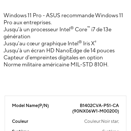
Windows 11 Pro - ASUS recommande Windows 11
Pro aux entreprises.
®
™
Jusqu’à un processeur Intel
Core
i7 de 13e
génération
®
ᵉ
Jusqu'au cœur graphique Intel
Iris X
Jusqu'à un écran HD NanoEdge de 14 pouces
Capteur d'empreintes digitales en option
Norme militaire américaine MIL-STD 810H.
Model Name(P/N)
B1402CVA-P51-CA
(90NX06W1-M00200)
Couleur
Couleur:Noir star;