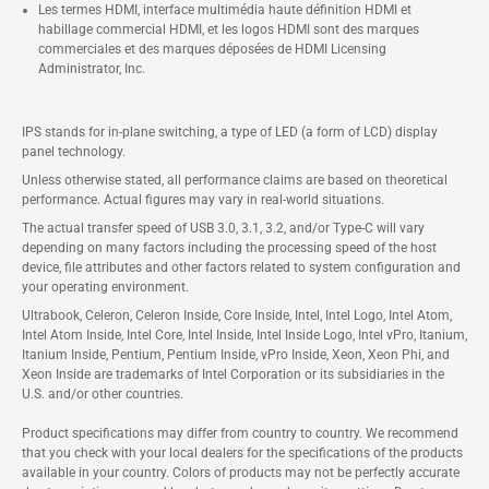
Les termes HDMI, interface multimédia haute définition HDMI et
habillage commercial HDMI, et les logos HDMI sont des marques
commerciales et des marques déposées de HDMI Licensing
Administrator, Inc.
IPS stands for in-plane switching, a type of LED (a form of LCD) display
panel technology.
Unless otherwise stated, all performance claims are based on theoretical
performance. Actual figures may vary in real-world situations.
The actual transfer speed of USB 3.0, 3.1, 3.2, and/or Type-C will vary
depending on many factors including the processing speed of the host
device, file attributes and other factors related to system configuration and
your operating environment.
Ultrabook, Celeron, Celeron Inside, Core Inside, Intel, Intel Logo, Intel Atom,
Intel Atom Inside, Intel Core, Intel Inside, Intel Inside Logo, Intel vPro, Itanium,
Itanium Inside, Pentium, Pentium Inside, vPro Inside, Xeon, Xeon Phi, and
Xeon Inside are trademarks of Intel Corporation or its subsidiaries in the
U.S. and/or other countries.
Product specifications may differ from country to country. We recommend
that you check with your local dealers for the specifications of the products
available in your country. Colors of products may not be perfectly accurate