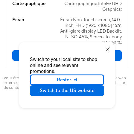
Carte graphique
Carte graphique:Intel® UHD
Graphics;
Écran
Écran:Non-touch screen, 14.0-
inch, FHD (1920 x 1080) 16:9,
Anti-glare display, LED Backlit,
NTSC: 45%, Screen-to-body
ratio:81 %;
Achetez maintenant
Switch to your local site to shop
online and see relevant
promotions.
Vous êtes sur le point de quitter ASUS.com et d'accéder à un site web
Rester ici
externe. ASUS n'est pas responsable de la politique de confidentialité,
du contenu ou de l'exactitude des sites web externes.
Switch to the US website