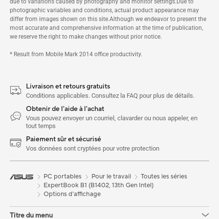
due to variations caused by photography and monitor settings.Due to
photographic variables and conditions, actual product appearance may
differ from images shown on this site.Although we endeavor to present the
most accurate and comprehensive information at the time of publication,
we reserve the right to make changes without prior notice.
* Result from Mobile Mark 2014 office productivity.
Livraison et retours gratuits
Conditions applicables. Consultez la FAQ pour plus de détails.
Obtenir de l'aide à l'achat
Vous pouvez envoyer un courriel, clavarder ou nous appeler, en
tout temps
Paiement sûr et sécurisé
Vos données sont cryptées pour votre protection
PC portables
Pour le travail
Toutes les séries
ExpertBook B1 (B1402, 13th Gen Intel)
Options d'affichage
Titre du menu