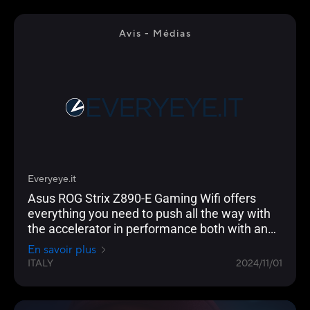
Avis - Médias
Everyeye.it
Asus ROG Strix Z890-E Gaming Wifi offers
everything you need to push all the way with
the accelerator in performance both with and
without overclocking. The TUF Z890-Plus Wifi
En savoir plus
comes in black and has one USB-C
ITALY
2024/11/01
Thunderbolt 4, one 20 Gbps USB-C with DP up
to 30W, two 10 Gbps USB-A and three 5 Gbps
USB-A. The new ROG Strix LCIII 360 ARGB is