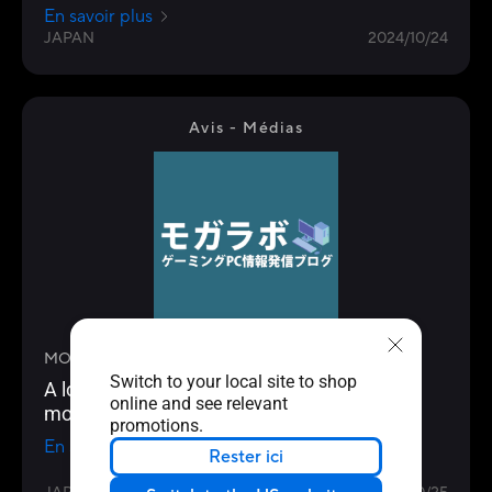
En savoir plus
JAPAN
2024/10/24
Avis - Médias
MOGALAB
Switch to your local site to shop
A look at ASUS' newly released Z890
online and see relevant
motherboards! Preview Report
promotions.
En savoir plus
Rester ici