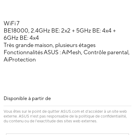
WiFi 7
BE18000, 2.4GHz BE: 2x2 + 5GHz BE: 4x4 +
6GHz BE: 4x4
Très grande maison, plusieurs étages
Fonctionnalités ASUS : AiMesh, Contrôle parental,
AiProtection
Disponible à partir de
Vous êtes sur le point de quitter ASUS.com et d'accéder à un site web
externe. ASUS n'est pas responsable de la politique de confidentialité,
du contenu ou de l'exactitude des sites web externes.