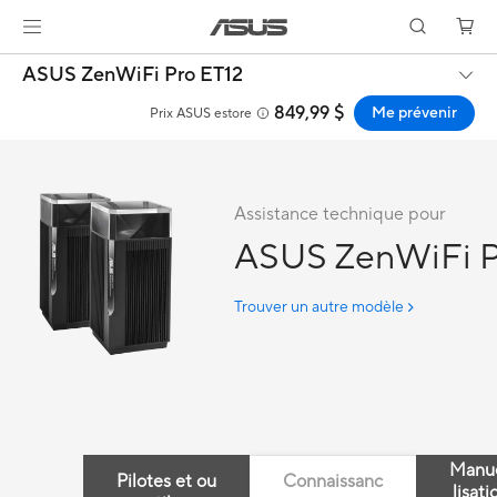
ASUS ZenWiFi Pro ET12
849,99 $
Me prévenir
Prix ASUS estore
Assistance technique pour
ASUS ZenWiFi P
Trouver un autre modèle
Manue
Pilotes et ou
Connaissanc
lisati