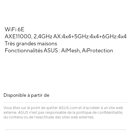
WiFi 6E
AXE11000, 2,4GHz AX:4x4+5GHz:4x4+6GHz:4x4
Très grandes maisons
Fonctionnalités ASUS : AiMesh, AiProtection
Disponible à partir de
Vous êtes sur le point de quitter ASUS.com et d'accéder à un site web
externe. ASUS n'est pas responsable de la politique de confidentialité,
du contenu ou de l'exactitude des sites web externes.