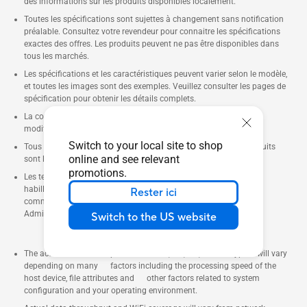
des informations sur les produits disponibles localement.
Toutes les spécifications sont sujettes à changement sans notification
préalable. Consultez votre revendeur pour connaitre les spécifications
exactes des offres. Les produits peuvent ne pas être disponibles dans
tous les marchés.
Les spécifications et les caractéristiques peuvent varier selon le modèle,
et toutes les images sont des exemples. Veuillez consulter les pages de
spécification pour obtenir les détails complets.
La couleur de la carte et les versions des logiciels sont sujettes à
modification sans préavis.
Switch to your local site to shop
Tous les noms de marques de commerce, de marques et de produits
online and see relevant
sont la propriété de leurs sociétés respectives.
promotions.
Les termes HDMI, interface multimédia haute définition HDMI et
habillage commercial HDMI, et les logos HDMI sont des marques
Rester ici
commerciales et des marques déposées de HDMI Licensing
Administrator, Inc.
Switch to the US website
The actual transfer speed of USB 3.0, 3.1, 3.2, and/or Type-C will vary
depending on many factors including the processing speed of the
host device, file attributes and other factors related to system
configuration and your operating environment.