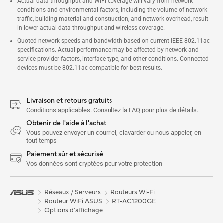
Actual data throughput and WiFi coverage will vary from network
conditions and environmental factors, including the volume of network
traffic, building material and construction, and network overhead, result
in lower actual data throughput and wireless coverage.
Quoted network speeds and bandwidth based on current IEEE 802.11ac
specifications. Actual performance may be affected by network and
service provider factors, interface type, and other conditions. Connected
devices must be 802.11ac-compatible for best results.
Livraison et retours gratuits
Conditions applicables. Consultez la FAQ pour plus de détails.
Obtenir de l'aide à l'achat
Vous pouvez envoyer un courriel, clavarder ou nous appeler, en
tout temps
Paiement sûr et sécurisé
Vos données sont cryptées pour votre protection
Réseaux / Serveurs
Routeurs Wi-Fi
Routeur WiFi ASUS
RT-AC1200GE
Options d'affichage