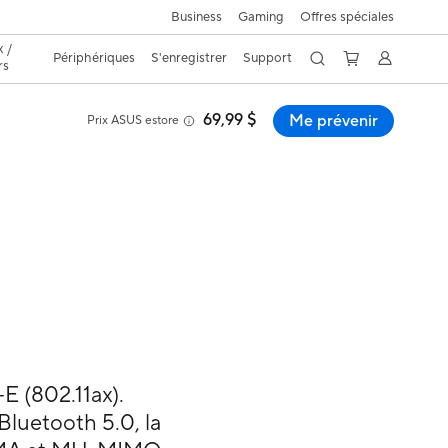
Business
Gaming
Offres spéciales
 /
Périphériques
S'enregistrer
Support
rs
69,99 $
Me prévenir
Prix ASUS estore
 (802.11ax).
luetooth 5.0, la