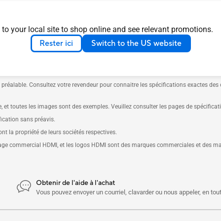
 to your local site to shop online and see relevant promotions.
Rester ici
Switch to the US website
et de l'Industrie du Canada seront distribués aux États-Unis et au Canada. Veuillez
 préalable. Consultez votre revendeur pour connaitre les spécifications exactes des 
e, et toutes les images sont des exemples. Veuillez consulter les pages de spécificat
fication sans préavis.
 la propriété de leurs sociétés respectives.
llage commercial HDMI, et les logos HDMI sont des marques commerciales et des m
Obtenir de l'aide à l'achat
Vous pouvez envoyer un courriel, clavarder ou nous appeler, en to