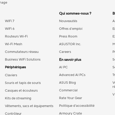
chage
Qui sommes-nous ?
B
WiFi 7
Nouveautés
A
WiFi 6
Offres d´emploi
E
Routeurs Wi-Fi
Press Room
E
Wi-Fi Mesh
ASUSTOR Inc.
M
Commutateurs réseau
Careers
P
Business WiFi Solutions
En savoir plus
S
Périphériques
AI PC
S
Advanced AI PCs
T
Claviers
ASUS Blog
V
Souris et tapis de souris
r
Commercial
Casques et écouteurs
V
Rate Your Gear
Kits de streaming
Politique d'accessibilité
Vêtements, sacs et équipements
Armoury Crate
Contrôleur