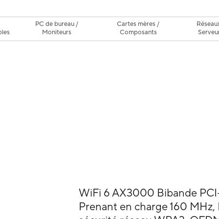
C
PC de bureau /
Cartes mères /
Réseaux
bles
Moniteurs
Composants
Serveu
WiFi 6 AX3000 Bibande PCI-E
Prenant en charge 160 MHz, B