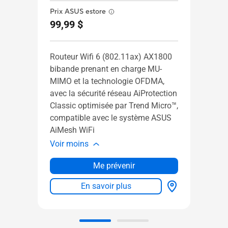
Prix ASUS estore
Prix 
99,99 $
149,
Routeur Wifi 6 (802.11ax)
AX1800
Route
bibande prenant en charge MU-
biban
MIMO et la technologie OFDMA,
MIMO
avec la sécurité réseau AiProtection
avec 
Classic optimisée par Trend Micro™,
Pro o
compatible avec le système ASUS
comp
AiMesh WiFi
AiMe
Voir moins
Voir 
Me prévenir
En savoir plus