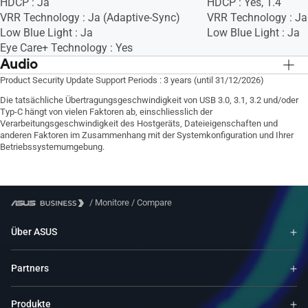
HDCP : Ja
HDCP : Yes, 1.4
VRR Technology : Ja (Adaptive-Sync)
VRR Technology : Ja
Low Blue Light : Ja
Low Blue Light : Ja
Eye Care+ Technology : Yes
Audio
Speaker : Ja (2Wx2)
Speaker : Ja (2Wx2)
Product Security Update Support Periods : 3 years (until 31/12/2026)
Die tatsächliche Übertragungsgeschwindigkeit von USB 3.0, 3.1, 3.2 und/oder
Typ-C hängt von vielen Faktoren ab, einschliesslich der
Verarbeitungsgeschwindigkeit des Hostgeräts, Dateieigenschaften und
anderen Faktoren im Zusammenhang mit der Systemkonfiguration und Ihrer
Betriebssystemumgebung.
/
Monitore
/
Compare
Über ASUS
Partners
Produkte