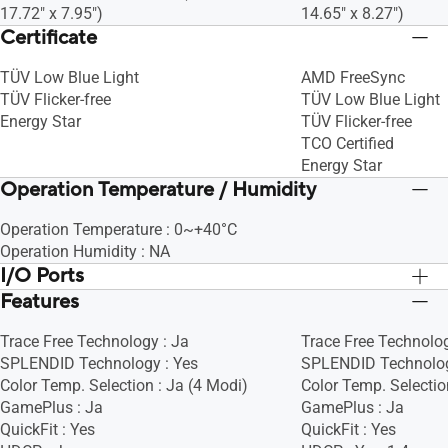
17.72" x 7.95")
14.65" x 8.27")
Certificate
TÜV Low Blue Light
AMD FreeSync
TÜV Flicker-free
TÜV Low Blue Light
Energy Star
TÜV Flicker-free
TCO Certified
Energy Star
Operation Temperature / Humidity
Operation Temperature : 0~+40°C
Operation Humidity : NA
I/O Ports
Features
DisplayPort 1.2 x 1
DisplayPort 1.2 x 1
HDMI(v1.4) x 1
HDMI(v1.4) x 1
Trace Free Technology : Ja
Trace Free Technolog
VGA x 1
VGA x 1
SPLENDID Technology : Yes
SPLENDID Technolog
USB Hub : 2x USB 2.0 Type-A
USB Hub : 2x USB 2.
Color Temp. Selection : Ja (4 Modi)
Color Temp. Selectio
Earphone Jack : JA
Earphone Jack : JA
GamePlus : Ja
GamePlus : Ja
PC Audio Input : JA
PC Audio Input : JA
QuickFit : Yes
QuickFit : Yes