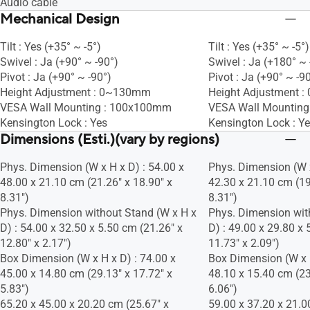
Audio cable
Mechanical Design
Tilt : Yes (+35° ~ -5°)
Tilt : Yes (+35° ~ -5°)
Swivel : Ja (+90° ~ -90°)
Swivel : Ja (+180° ~ 
Pivot : Ja (+90° ~ -90°)
Pivot : Ja (+90° ~ -9
Height Adjustment : 0~130mm
Height Adjustment 
VESA Wall Mounting : 100x100mm
VESA Wall Mountin
Kensington Lock : Yes
Kensington Lock : Y
Dimensions (Esti.)(vary by regions)
Phys. Dimension (W x H x D) : 54.00 x
Phys. Dimension (W x
48.00 x 21.10 cm (21.26" x 18.90" x
42.30 x 21.10 cm (19
8.31")
8.31")
Phys. Dimension without Stand (W x H x
Phys. Dimension wit
D) : 54.00 x 32.50 x 5.50 cm (21.26" x
D) : 49.00 x 29.80 x 
12.80" x 2.17")
11.73" x 2.09")
Box Dimension (W x H x D) : 74.00 x
Box Dimension (W x H
45.00 x 14.80 cm (29.13" x 17.72" x
48.10 x 15.40 cm (23
5.83")
6.06")
65.20 x 45.00 x 20.20 cm (25.67" x
59.00 x 37.20 x 21.0