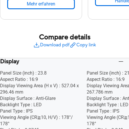
Händle
Mehr erfahren
Compare details
Download pdf
Copy link
Display
Panel Size (inch) : 23.8
Panel Size (inch) : 2
Aspect Ratio : 16:9
Aspect Ratio : 16:9
Display Viewing Area (H x V) : 527.04 x
Display Viewing Area
296.46 mm
267.786 mm
Display Surface : Anti-Glare
Display Surface : Ant
Backlight Type : LED
Backlight Type : LED
Panel Type : IPS
Panel Type : IPS
Viewing Angle (CR≧10, H/V) : 178°/
Viewing Angle (CR≧1
178°
178°