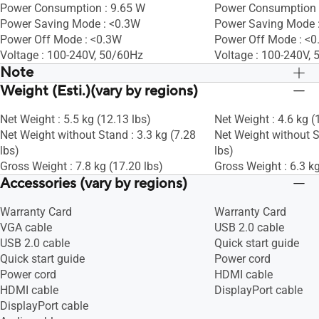
Power Consumption : 9.65 W
Power Consumption 
Power Saving Mode : <0.3W
Power Saving Mode 
Power Off Mode : <0.3W
Power Off Mode : <
Voltage : 100-240V, 50/60Hz
Voltage : 100-240V,
Note
Weight (Esti.)(vary by regions)
*Box dimension is depending on actual
*Box dimension is d
size.
size.
Net Weight : 5.5 kg (12.13 lbs)
Net Weight : 4.6 kg (
Net Weight without Stand : 3.3 kg (7.28
Net Weight without S
lbs)
lbs)
Gross Weight : 7.8 kg (17.20 lbs)
Gross Weight : 6.3 kg
Accessories (vary by regions)
Warranty Card
Warranty Card
VGA cable
USB 2.0 cable
USB 2.0 cable
Quick start guide
Quick start guide
Power cord
Power cord
HDMI cable
HDMI cable
DisplayPort cable
DisplayPort cable