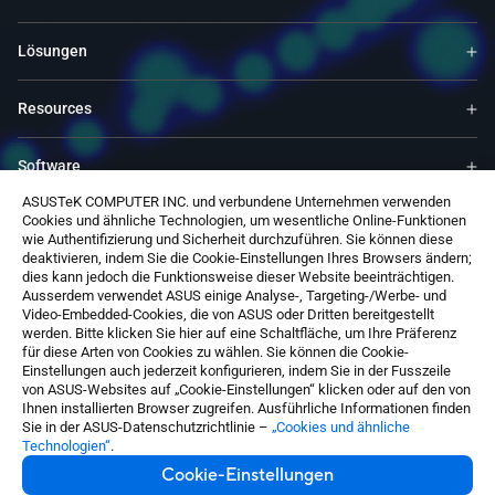
Lösungen
Resources
Software
ASUSTeK COMPUTER INC. und verbundene Unternehmen verwenden
Cookies und ähnliche Technologien, um wesentliche Online-Funktionen
Support
wie Authentifizierung und Sicherheit durchzuführen. Sie können diese
deaktivieren, indem Sie die Cookie-Einstellungen Ihres Browsers ändern;
dies kann jedoch die Funktionsweise dieser Website beeinträchtigen.
Service & Programs
Ausserdem verwendet ASUS einige Analyse-, Targeting-/Werbe- und
Video-Embedded-Cookies, die von ASUS oder Dritten bereitgestellt
werden. Bitte klicken Sie hier auf eine Schaltfläche, um Ihre Präferenz
Kontaktieren SIe uns
für diese Arten von Cookies zu wählen. Sie können die Cookie-
Einstellungen auch jederzeit konfigurieren, indem Sie in der Fusszeile
von ASUS-Websites auf „Cookie-Einstellungen“ klicken oder auf den von
Ihnen installierten Browser zugreifen. Ausführliche Informationen finden
Sie in der ASUS-Datenschutzrichtlinie –
„Cookies und ähnliche
Technologien“
.
Cookie-Einstellungen
Switzerland / Deutsch