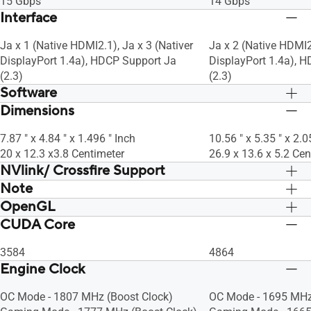
15 Gbps
14 Gbps
Interface
Ja x 1 (Native HDMI2.1), Ja x 3 (Nativer
Ja x 2 (Native HDMI2.
DisplayPort 1.4a), HDCP Support Ja
DisplayPort 1.4a), 
(2.3)
(2.3)
Software
Dimensions
ASUS GPU Tweak II & GeForce Game
ASUS GPU Tweak II 
Ready Driver & Studio Driver: please
Ready Driver & Studio
7.87 " x 4.84 " x 1.496 " Inch
10.56 " x 5.35 " x 2.0
download all software from the support
download all softwar
20 x 12.3 x3.8 Centimeter
26.9 x 13.6 x 5.2 Cen
site.
site.
NVlink/ Crossfire Support
Note
Nein
Nein
OpenGL
* Our wattage recommendation is based
* Our wattage recom
on a fully overclocked GPU and CPU
on a fully overcloc
CUDA Core
OpenGL®4.6
OpenGL®4.6
system configuration. For a more
system configuration
tailored suggestion, please use the
tailored suggestion, 
3584
4864
“Choose By Wattage” feature on our
“Choose By Wattage”
Engine Clock
PSU product page:
PSU product page:
https://rog.asus.com/event/PSU/ASUS-
OC Mode - 1807 MHz (Boost Clock)
https://rog.asus.c
OC Mode - 1695 MHz