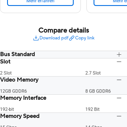
Mehr erfahren
Mehr e
Compare details
Download pdf
Copy link
Bus Standard
Slot
PCI Express 4.0
PCI Express 4.0
2 Slot
2.7 Slot
Video Memory
12GB GDDR6
8 GB GDDR6
Memory Interface
192-bit
192 Bit
Memory Speed