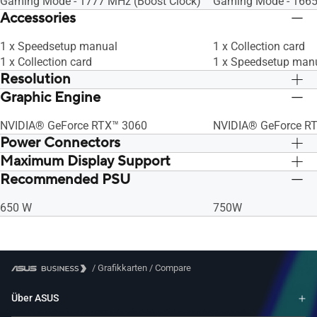
Power-Supply-Units/index.html
Gaming Mode - 1777 MHz (Boost Clock)
Power-Supply-Units/
Gaming Mode - 1665
Accessories
1 x Speedsetup manual
1 x Collection card
1 x Collection card
1 x Speedsetup man
Resolution
Graphic Engine
Digital Max Resolution 7680 x 4320
Digital Max Resolut
NVIDIA® GeForce RTX™ 3060
NVIDIA® GeForce RT
Power Connectors
Maximum Display Support
1 x 8-pin
1 x 8-pin
Recommended PSU
4
4
650 W
750W
/
Grafikkarten
/
Compare
Über ASUS