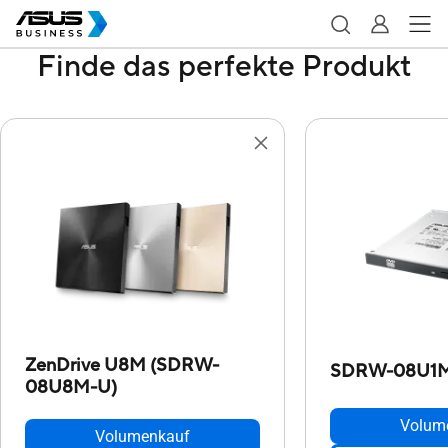
Finde das perfekte Produkt
ZenDrive U8M (SDRW-
SDRW-08U1
08U8M-U)
Volum
Volumenkauf