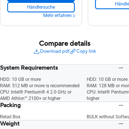
Händle
Händlersuche
Mehr erfahren
Compare details
Download pdf
Copy link
System Requirements
HDD: 10 GB or more
HDD: 10 GB or more
RAM: 512 MB or more is recommended
RAM: 128 MB or mor
CPU: Intel® Pentium® 4 2.0 GHz or
CPU: Intel® Pentiu
AMD Athlon™ 2100+ or higher
higher
Packing
Retail Box
BULK without Softw
Weight