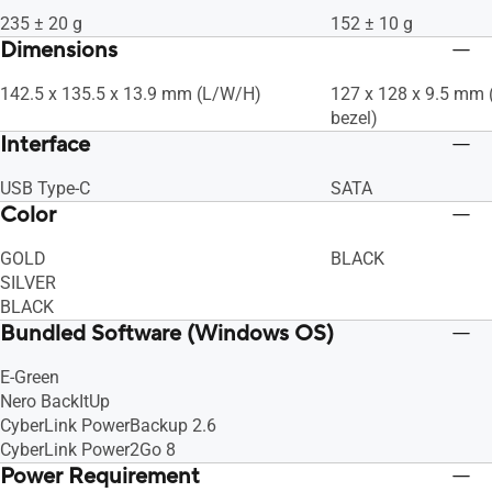
235 ± 20 g
152 ± 10 g
Dimensions
142.5 x 135.5 x 13.9 mm (L/W/H)
127 x 128 x 9.5 mm 
bezel)
Interface
USB Type-C
SATA
Color
GOLD
BLACK
SILVER
BLACK
Bundled Software (Windows OS)
E-Green
Nero BackItUp
CyberLink PowerBackup 2.6
CyberLink Power2Go 8
Power Requirement