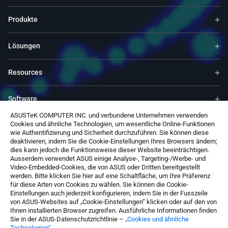
Produkte
Lösungen
Resources
Software
ASUSTeK COMPUTER INC. und verbundene Unternehmen verwenden
Cookies und ähnliche Technologien, um wesentliche Online-Funktionen
Support
wie Authentifizierung und Sicherheit durchzuführen. Sie können diese
deaktivieren, indem Sie die Cookie-Einstellungen Ihres Browsers ändern;
dies kann jedoch die Funktionsweise dieser Website beeinträchtigen.
Service & Programs
Ausserdem verwendet ASUS einige Analyse-, Targeting-/Werbe- und
Video-Embedded-Cookies, die von ASUS oder Dritten bereitgestellt
werden. Bitte klicken Sie hier auf eine Schaltfläche, um Ihre Präferenz
Kontaktieren SIe uns
für diese Arten von Cookies zu wählen. Sie können die Cookie-
Einstellungen auch jederzeit konfigurieren, indem Sie in der Fusszeile
von ASUS-Websites auf „Cookie-Einstellungen“ klicken oder auf den von
Ihnen installierten Browser zugreifen. Ausführliche Informationen finden
Sie in der ASUS-Datenschutzrichtlinie –
„Cookies und ähnliche
Technologien“
.