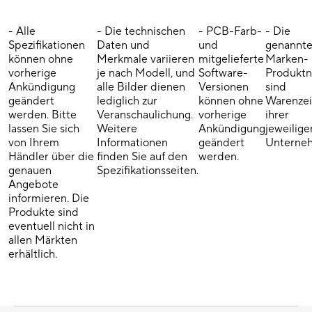
- Alle
- Die technischen
- PCB-Farb-
- Die
Spezifikationen
Daten und
und
genannt
können ohne
Merkmale variieren
mitgelieferte
Marken-
vorherige
je nach Modell, und
Software-
Produkt
Ankündigung
alle Bilder dienen
Versionen
sind
geändert
lediglich zur
können ohne
Warenze
werden. Bitte
Veranschaulichung.
vorherige
ihrer
lassen Sie sich
Weitere
Ankündigung
jeweilige
von Ihrem
Informationen
geändert
Unterne
Händler über die
finden Sie auf den
werden.
genauen
Spezifikationsseiten.
Angebote
informieren. Die
Produkte sind
eventuell nicht in
allen Märkten
erhältlich.