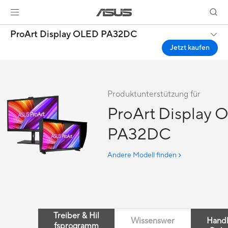
ProArt Display OLED PA32DC
Jetzt kaufen
Produktunterstützung für
ProArt Display
PA32DC
Andere Modell finden
Treiber & Hil
Wissenswer
Hand
fsprogramm