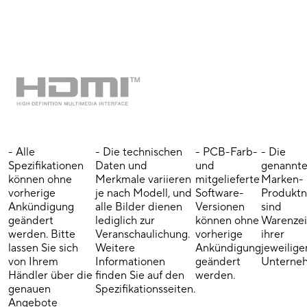
- Alle
- Die technischen
- PCB-Farb-
- Die
Spezifikationen
Daten und
und
genannt
können ohne
Merkmale variieren
mitgelieferte
Marken-
vorherige
je nach Modell, und
Software-
Produkt
Ankündigung
alle Bilder dienen
Versionen
sind
geändert
lediglich zur
können ohne
Warenze
werden. Bitte
Veranschaulichung.
vorherige
ihrer
lassen Sie sich
Weitere
Ankündigung
jeweilige
von Ihrem
Informationen
geändert
Unterne
Händler über die
finden Sie auf den
werden.
genauen
Spezifikationsseiten.
Angebote