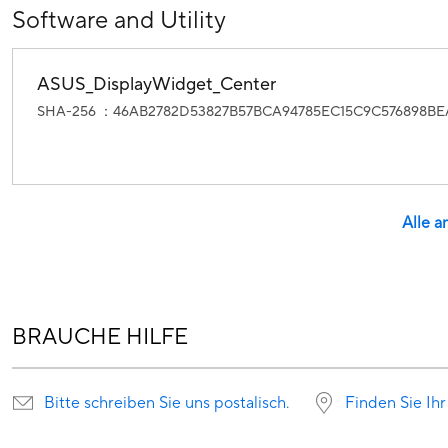
Software and Utility
ASUS_DisplayWidget_Center
SHA-256 ：46AB2782D53827B57BCA94785EC15C9C576898B
Alle a
BRAUCHE HILFE
Bitte schreiben Sie uns postalisch.
Finden Sie Ihr