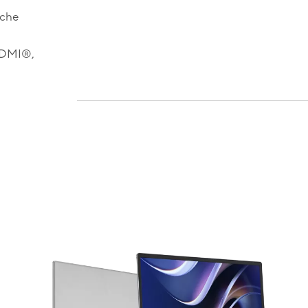
sche
-HDMI®,