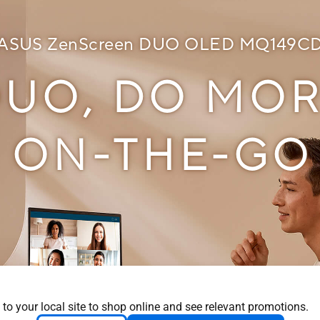
ASUS ZenScreen DUO OLED MQ149C
DUO, DO MO
ON-THE-GO
 to your local site to shop online and see relevant promotions.