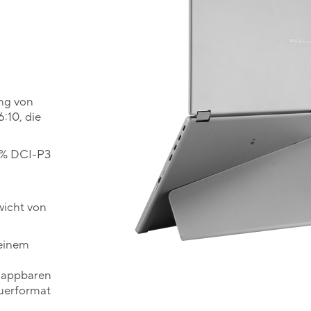
ng von
:10, die
00% DCI-P3
wicht von
 einem
klappbaren
Querformat