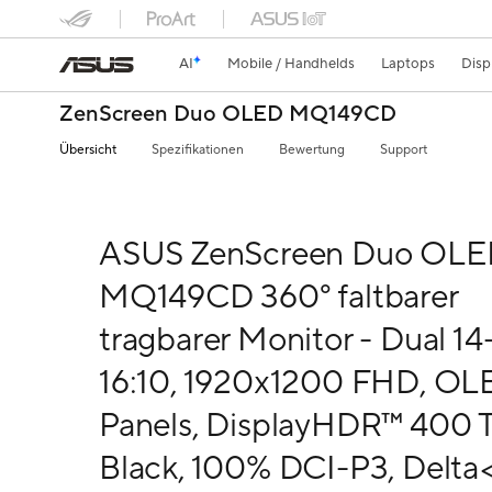
AI
Mobile / Handhelds
Laptops
Disp
ZenScreen Duo OLED MQ149CD
Übersicht
Spezifikationen
Bewertung
Support
ASUS ZenScreen Duo OL
MQ149CD 360° faltbarer
tragbarer Monitor - Dual 14-
16:10, 1920x1200 FHD, OL
Panels, DisplayHDR™ 400 
Black, 100% DCI-P3, Delta<