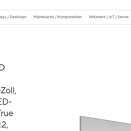
lays / Desktops
Mainboards / Komponenten
Netzwerk / IoT / Server
ED
Zoll,
ED-
True
2,