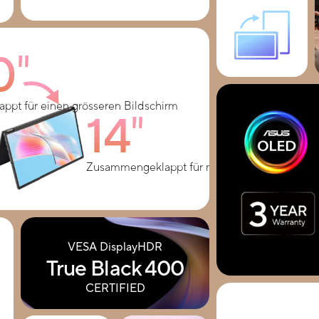
0″
appt für einen grösseren Bildschirm
14″
Zusammengeklappt für mehr Portabilität
VESA DisplayHDR
True Black 400
CERTIFIED