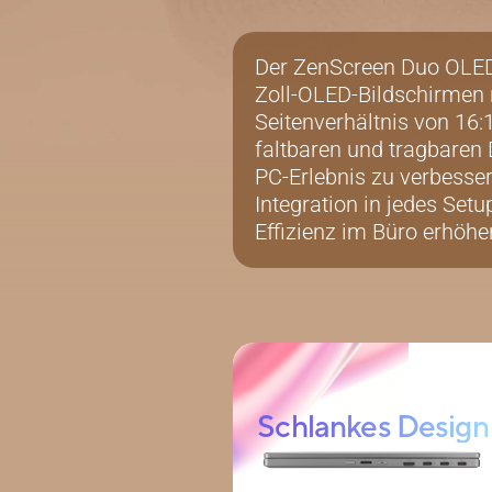
Der ZenScreen Duo OLED
Zoll-OLED-Bildschirmen n
Seitenverhältnis von 16:1
faltbaren und tragbaren
PC-Erlebnis zu verbesser
Integration in jedes Setu
Effizienz im Büro erhöhe
Schlankes Design