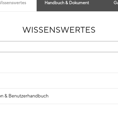
issenswertes
Handbuch & Dokument
Ga
WISSENSWERTES
ion & Benutzerhandbuch