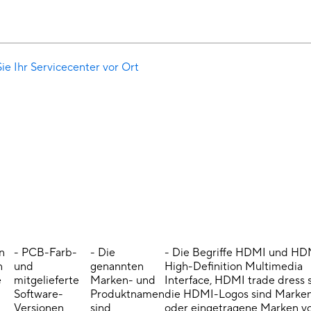
ie Ihr Servicecenter vor Ort
n
- PCB-Farb-
- Die
- Die Begriffe HDMI und HD
n
und
genannten
High-Definition Multimedia
e
mitgelieferte
Marken- und
Interface, HDMI trade dress 
Software-
Produktnamen
die HDMI-Logos sind Marke
Versionen
sind
oder eingetragene Marken v