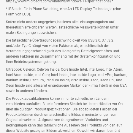
https://www.microsoft.com/windows/windows-11-specifications).*
* IPS steht für In-Plane-Switching, eine Art LED-Display-Technologie (eine
Form von LCD).
Sofern nicht anders angegeben, basieren alle Leistungsangaben auf
theoretisch erreichbaren Werten. Tatsächliche Messwerte können unter
realen Bedingungen abweichen.
Die tatsächliche Übertragungsgeschwindigkeit von USB 3.0, 3.1, 3.2
und/oder Typ-C hängt von vielen Faktoren ab, einschliesslich der
Verarbeitungsgeschwindigkeit des Hostgeräts, Dateieigenschaften und
anderen Faktoren im Zusammenhang mit der Systemkonfiguration und
Ihrer Betriebssystemumgebung.
Ultrabook, Celeron, Celeron Inside, Core Inside, Intel, Intel Logo, Intel Atom,
Intel Atom Inside, Intel Core, Intel Inside, Intel Inside Logo, Intel vPro, Itanium,
Itanium Inside, Pentium, Pentium Inside, vPro Inside, Xeon, Xeon Phi, und
Xeon Inside sind allesamt eingetragene Marken der Firma Intel® in den USA
sowie in anderen Ländern.
Die Produktspezifikationen können in unterschiedlichen Ländern
verschieden ausfallen. Bitte informieren Sie sich bei Ihrem Händler vor Ort
über die gültigen Produktspezifikationen. Die abgebildeten Farben der
Produkte können durch unterschiedliche Bildschirmeinstellungen vom
Original abweichen. Aufgrund von fotografischen Variablen und
Bedingungen kann das tatsächliche Aussehen des Produkts von den auf
dieser Website gezeigten Bildern abweichen. Obwohl wir darum bemüht