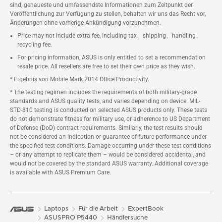
sind, genaueste und umfassendste Informationen zum Zeitpunkt der
Veröffentlichung zur Verfügung zu stellen, behalten wir uns das Recht vor,
Änderungen ohne vorherige Ankündigung vorzunehmen.
Price may not include extra fee, including tax、shipping、handling、
recycling fee.
For pricing information, ASUS is only entitled to set a recommendation
resale price. All resellers are free to set their own price as they wish.
* Ergebnis von Mobile Mark 2014 Office Productivity.
* The testing regimen includes the requirements of both military-grade
standards and ASUS quality tests, and varies depending on device. MIL-
STD-810 testing is conducted on selected ASUS products only. These tests
do not demonstrate fitness for military use, or adherence to US Department
of Defense (DoD) contract requirements. Similarly, the test results should
not be considered an indication or guarantee of future performance under
the specified test conditions. Damage occurring under these test conditions
– or any attempt to replicate them – would be considered accidental, and
would not be covered by the standard ASUS warranty. Additional coverage
is available with ASUS Premium Care.
Laptops
Für die Arbeit
ExpertBook
ASUSPRO P5440
Händlersuche