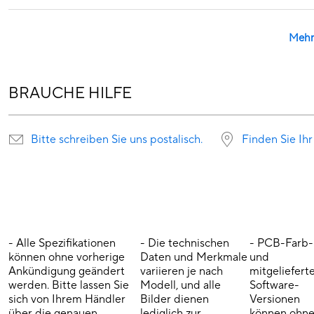
Mehr
BRAUCHE HILFE
Bitte schreiben Sie uns postalisch.
Finden Sie Ihr
- Alle Spezifikationen
- Die technischen
- PCB-Farb-
können ohne vorherige
Daten und Merkmale
und
Ankündigung geändert
variieren je nach
mitgeliefert
werden. Bitte lassen Sie
Modell, und alle
Software-
sich von Ihrem Händler
Bilder dienen
Versionen
über die genauen
lediglich zur
können ohn