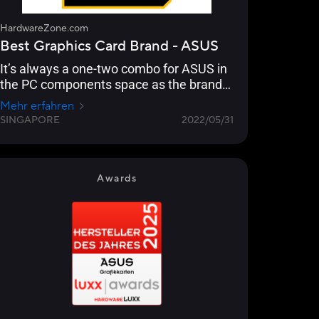
HardwareZone.com
Best Graphics Card Brand - ASUS
It’s always a one-two combo for ASUS in
the PC components space as the brand
has successfully entrenched itself into
Mehr erfahren
the Singaporean psyche. So, it’s really no
SINGAPORE
2022/05/31
surprise that ASUS is once again voted
Best Graphics Card Brand. This is a 13-
year streak, and if they continue pushing
the boundaries of performance that
Awards
gamers crave for, they have nothing to
worry about.