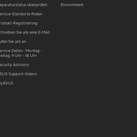
eparaturstatus überprüfen
Environment
ervice-Standorte finden
rodukt-Registrierung
chreiben Sie uns eine E-Mail
ufen Sie uns an
ervice Zeiten : Montag -
reitag: 9 Uhr - 18 Uhr
ecurity Advisory
SUS Support Videos
yASUS