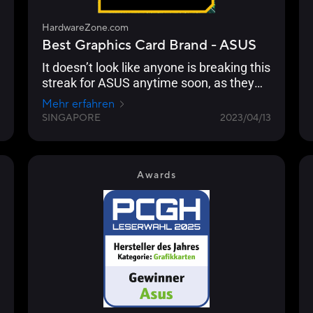
HardwareZone.com
Best Graphics Card Brand - ASUS
It doesn’t look like anyone is breaking this
streak for ASUS anytime soon, as they
are once again your chosen Best
Mehr erfahren
Graphics Card Brand for 2023, 14 years in
SINGAPORE
2023/04/13
a row.
Awards