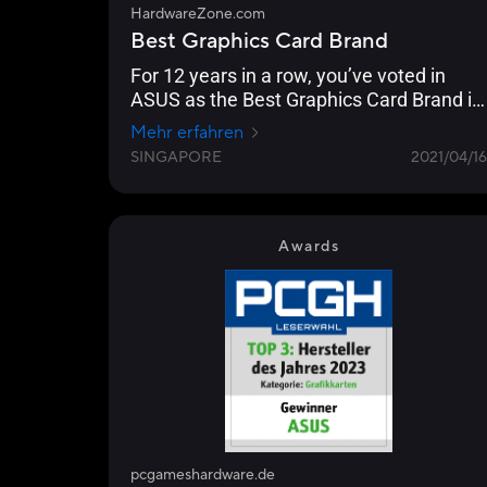
HardwareZone.com
Best Graphics Card Brand
For 12 years in a row, you’ve voted in
ASUS as the Best Graphics Card Brand in
our Readers’ Choice category.
Mehr erfahren
SINGAPORE
2021/04/16
Awards
pcgameshardware.de