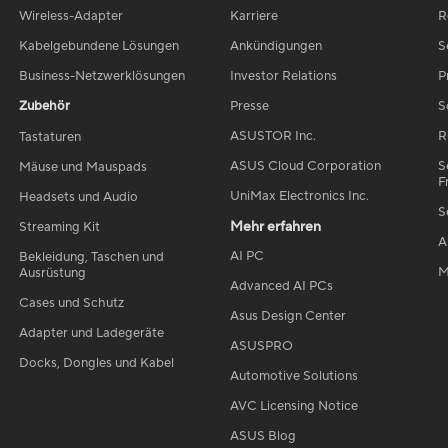
Wireless-Adapter
Karriere
R
Kabelgebundene Lösungen
Ankündigungen
S
Business-Netzwerklösungen
Investor Relations
P
Zubehör
Presse
S
ASUSTOR Inc.
R
Tastaturen
ASUS Cloud Corporation
S
Mäuse und Mauspads
F
UniMax Electronics Inc.
Headsets und Audio
S
Mehr erfahren
Streaming Kit
A
AI PC
Bekleidung, Taschen und
M
Ausrüstung
Advanced AI PCs
Cases und Schutz
Asus Design Center
Adapter und Ladegeräte
ASUSPRO
Docks, Dongles und Kabel
Automotive Solutions
AVC Licensing Notice
ASUS Blog