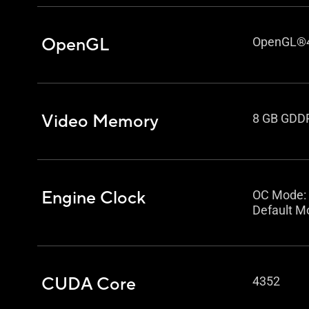
OpenGL
OpenGL®
Video Memory
8 GB GDD
Engine Clock
OC Mode:
Default M
CUDA Core
4352