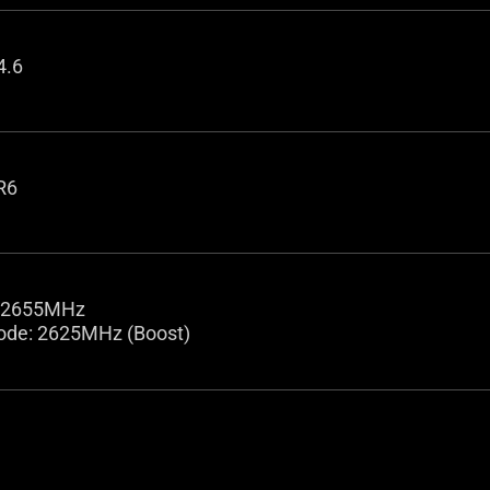
4.6
R6
 2655MHz
ode: 2625MHz (Boost)