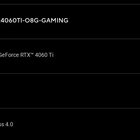
X4060TI-O8G-GAMING
eForce RTX™ 4060 Ti
ss 4.0