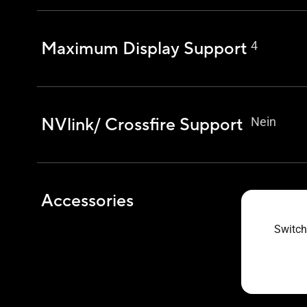
Maximum Display Support
4
NVlink/ Crossfire Support
Nein
Accessories
1 x Collec
1 x Speed
1 x Thank
Switch
1 x TUF Gr
1 x TUF Ga
1 x TUF V