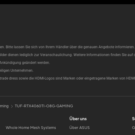
. Bitte lassen Sie sich von Ihrem Händler über die genauen Angebote informieren. Di
ilder dienen lediglich zur Veranschaulichung. Weitere Informationen finden Sie auf 
e Ankündigung geändert werden.
eiligen Unternehmen.
 trade dress sowie die HDMI-Logos sind Marken oder eingetragene Marken von HDMI 
ming
TUF-RTX4060TI-O8G-GAMING
Über uns
S
Whole Home Mesh Systems
Über ASUS
G