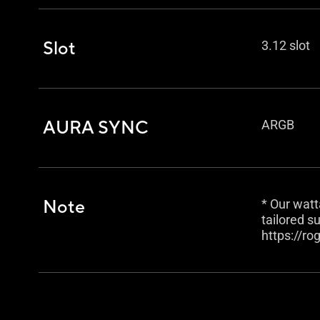
Slot
3.12 slot
AURA SYNC
ARGB
Note
* Our wat
tailored s
https://r