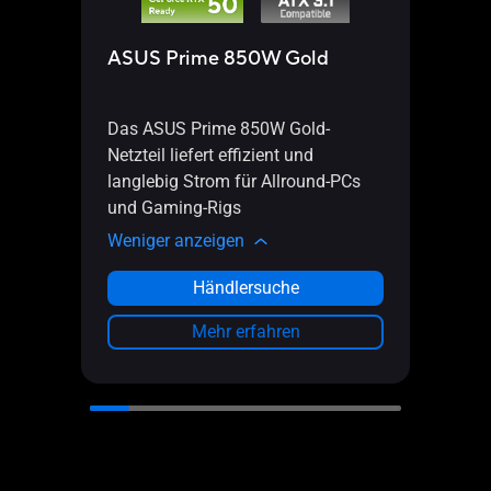
ASUS Prime 850W Gold
ASU
Das ASUS Prime 850W Gold-
Das 
Netzteil liefert effizient und
Netzte
langlebig Strom für Allround-PCs
langl
und Gaming-Rigs
und 
Weniger anzeigen
Weni
Händlersuche
Mehr erfahren