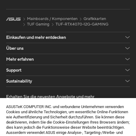
Mainboards / Komponenten
Grafikkarten
TUF Gaming
TUF-RTX4070-12G-GAMING
Einkaufen und mehr entdecken
Über uns
Mehr erfahren
Support
Sustainability
Erhalten Sie die neuesten Angebote und mehr
ASUSTeK COMPUTER INC. und verbundene Unternehmen verwenden
Sign up
Cookies und ähnliche Technologien, um wesentliche Online-Funktionen
wie Authentifizierung und Sicherheit durchzuführen. Sie können diese
deaktivieren, indem Sie die Cookie-Einstellungen Ihres Browsers ändern;
dies kann jedoch die Funktionsweise dieser Website beeinträchtigen.
Ausserdem verwendet ASUS einige Analyse-, Targeting-/Werbe- und