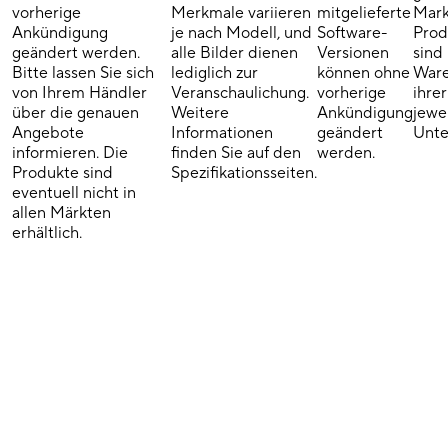
vorherige
Merkmale variieren
mitgelieferte
Mark
Ankündigung
je nach Modell, und
Software-
Pro
geändert werden.
alle Bilder dienen
Versionen
sind
Bitte lassen Sie sich
lediglich zur
können ohne
Ware
von Ihrem Händler
Veranschaulichung.
vorherige
ihrer
über die genauen
Weitere
Ankündigung
jewe
Angebote
Informationen
geändert
Unte
informieren. Die
finden Sie auf den
werden.
Produkte sind
Spezifikationsseiten.
eventuell nicht in
allen Märkten
erhältlich.