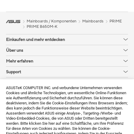
Mainboards / Komponenten
Mainboards
PRIME
PRIME B650M-K
Einkaufen und mehr entdecken
Über uns
Mehr erfahren
Support
Sustainability
ASUSTeK COMPUTER INC. und verbundene Unternehmen verwenden
Cookies und ähnliche Technologien, um wesentliche Online-Funktionen
Erhalten Sie die neuesten Angebote und mehr
wie Authentifizierung und Sicherheit durchzuführen. Sie können diese
deaktivieren, indem Sie die Cookie-Einstellungen Ihres Browsers ändern;
Sign up
dies kann jedoch die Funktionsweise dieser Website beeinträchtigen.
Ausserdem verwendet ASUS einige Analyse-, Targeting-/Werbe- und
Video-Embedded-Cookies, die von ASUS oder Dritten bereitgestellt
werden. Bitte klicken Sie hier auf eine Schaltfläche, um Ihre Präferenz
für diese Arten von Cookies zu wählen. Sie können die Cookie-
Einstellungen auch jederzeit konfigurieren, indem Sie in der Fusszeile