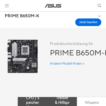
PRIME B650M-K
Jetzt kaufen
Produktunterstützung für
PRIME B650M-
Andere Modell finden
CPU / S
Treiber
peicher
& Hilfspr
Wissens