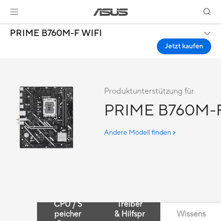
PRIME B760M-F WIFI
Jetzt kaufen
Produktunterstützung für
PRIME B760M-F
Andere Modell finden
CPU / S
Treiber
peicher
& Hilfspr
Wissens