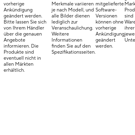
vorherige
Merkmale variieren
mitgelieferte
Mark
Ankündigung
je nach Modell, und
Software-
Pro
geändert werden.
alle Bilder dienen
Versionen
sind
Bitte lassen Sie sich
lediglich zur
können ohne
Ware
von Ihrem Händler
Veranschaulichung.
vorherige
ihrer
über die genauen
Weitere
Ankündigung
jewe
Angebote
Informationen
geändert
Unte
informieren. Die
finden Sie auf den
werden.
Produkte sind
Spezifikationsseiten.
eventuell nicht in
allen Märkten
erhältlich.