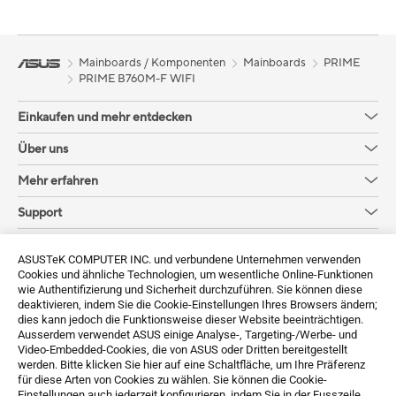
Mainboards / Komponenten
Mainboards
PRIME
PRIME B760M-F WIFI
Einkaufen und mehr entdecken
Über uns
Mehr erfahren
Support
Sustainability
ASUSTeK COMPUTER INC. und verbundene Unternehmen verwenden
Cookies und ähnliche Technologien, um wesentliche Online-Funktionen
Erhalten Sie die neuesten Angebote und mehr
wie Authentifizierung und Sicherheit durchzuführen. Sie können diese
deaktivieren, indem Sie die Cookie-Einstellungen Ihres Browsers ändern;
Sign up
dies kann jedoch die Funktionsweise dieser Website beeinträchtigen.
Ausserdem verwendet ASUS einige Analyse-, Targeting-/Werbe- und
Video-Embedded-Cookies, die von ASUS oder Dritten bereitgestellt
werden. Bitte klicken Sie hier auf eine Schaltfläche, um Ihre Präferenz
für diese Arten von Cookies zu wählen. Sie können die Cookie-
Einstellungen auch jederzeit konfigurieren, indem Sie in der Fusszeile